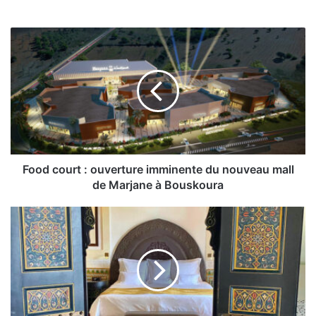
Food
court
:
ouverture
imminente
du
nouveau
mall
de
Marjane
Food court : ouverture imminente du nouveau mall
à
de Marjane à Bouskoura
Bouskoura
Une
nouvelle
distinction
pour
La
Mamounia
Marrakech