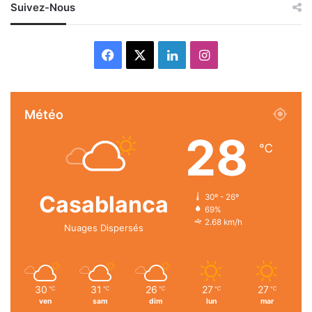
Suivez-Nous
Facebook
X
Linkedin
Instagram
Météo
28
℃
Casablanca
30º - 26º
69%
2.68 km/h
Nuages Dispersés
30
31
26
27
27
℃
℃
℃
℃
℃
ven
sam
dim
lun
mar