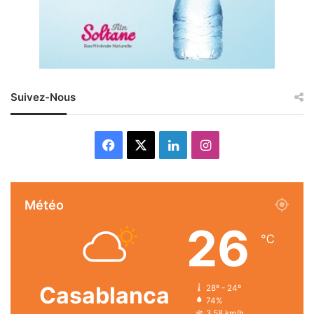
Suivez-Nous
Facebook
X
Linkedin
Instagram
Météo
26
℃
Casablanca
28º - 24º
74%
3.58 km/h