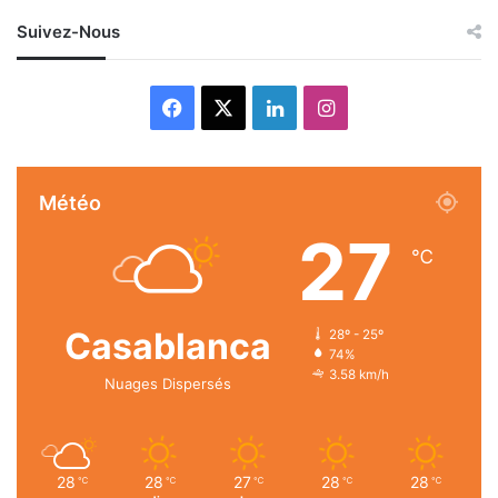
Suivez-Nous
Facebook
X
Linkedin
Instagram
Météo
27
℃
Casablanca
28º - 25º
74%
3.58 km/h
Nuages Dispersés
28
28
27
28
28
℃
℃
℃
℃
℃