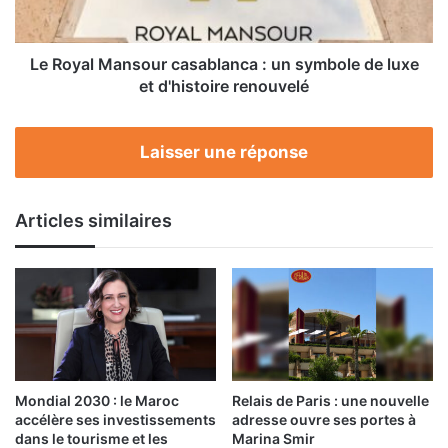
de
luxe
et
Le Royal Mansour casablanca : un symbole de luxe
d'histoire
et d'histoire renouvelé
renouvelé
Laisser une réponse
Articles similaires
Mondial 2030 : le Maroc
Relais de Paris : une nouvelle
accélère ses investissements
adresse ouvre ses portes à
dans le tourisme et les
Marina Smir