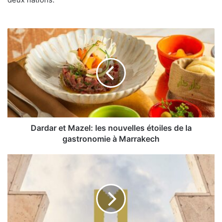
Dardar
et
Mazel:
les
nouvelles
étoiles
de
la
gastronomie
à
Dardar et Mazel: les nouvelles étoiles de la
Marrakech
gastronomie à Marrakech
Le
Royal
Mansour
casablanca
:
un
symbole