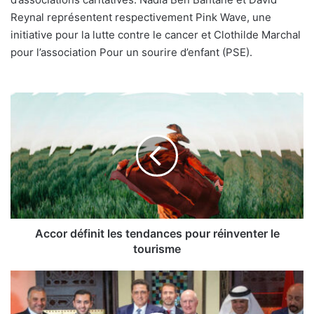
Reynal représentent respectivement Pink Wave, une
initiative pour la lutte contre le cancer et Clothilde Marchal
pour l’association Pour un sourire d’enfant (PSE).
Accor
définit
les
tendances
pour
réinventer
le
tourisme
Accor définit les tendances pour réinventer le
tourisme
Hôtellerie
:
un