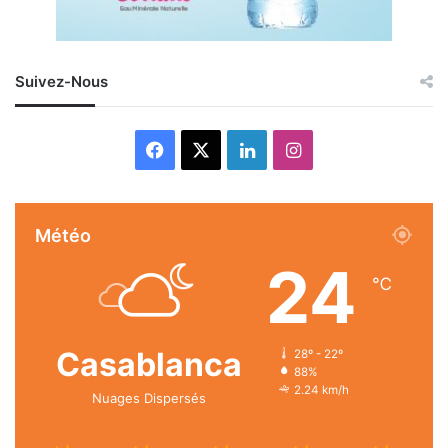
Suivez-Nous
Facebook
X
Linkedin
Instagram
Météo
24
℃
Casablanca
28º - 22º
88%
2.24 km/h
Nuages Dispersés