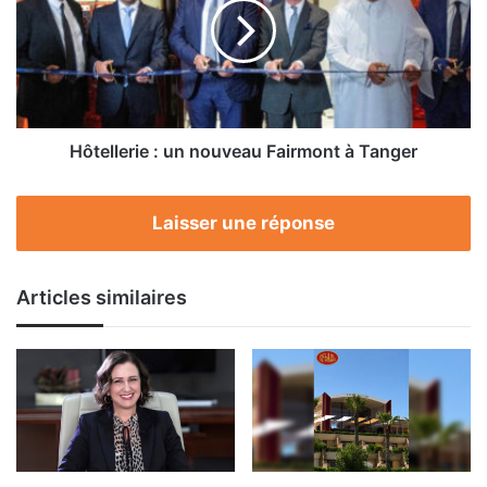
nouveau
Fairmont
à
Tanger
Hôtellerie : un nouveau Fairmont à Tanger
Laisser une réponse
Articles similaires