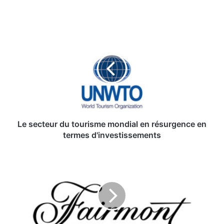
Le
secteur
du
tourisme
mondial
en
résurgence
en
termes
d'investissements
Le secteur du tourisme mondial en résurgence en
termes d'investissements
Report
de
la
Fairmont
Golf
Cup
: