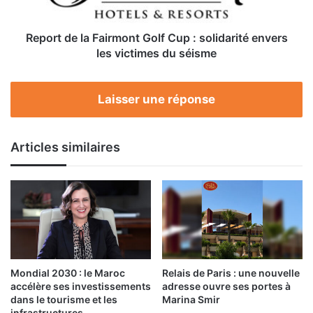
solidarité
envers
les
Report de la Fairmont Golf Cup : solidarité envers
victimes
les victimes du séisme
du
séisme
Laisser une réponse
Articles similaires
Mondial 2030 : le Maroc
Relais de Paris : une nouvelle
accélère ses investissements
adresse ouvre ses portes à
dans le tourisme et les
Marina Smir
infrastructures