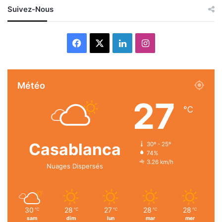
Suivez-Nous
Facebook
X
Linkedin
Instagram
Météo
27
℃
Casablanca
30º - 25º
74%
3.26 km/h
Nuages Dispersés
30
28
27
28
28
℃
℃
℃
℃
℃
sam
dim
lun
mar
mer