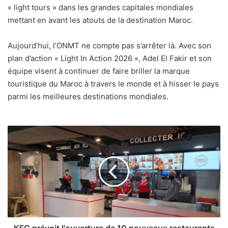
« light tours » dans les grandes capitales mondiales
mettant en avant les atouts de la destination Maroc.
Aujourd’hui, l’ONMT ne compte pas s’arrêter là. Avec son
plan d’action « Light In Action 2026 », Adel El Fakir et son
équipe visent à continuer de faire briller la marque
touristique du Maroc à travers le monde et à hisser le pays
parmi les meilleures destinations mondiales.
KFC
prévoit
l'ouverture
de
10
nouveaux
restaurants
au
Maroc
en
KFC prévoit l'ouverture de 10 nouveaux restaurants