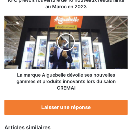
2023
au Maroc en 2023
La
marque
Aiguebelle
dévoile
ses
nouvelles
gammes
et
produits
innovants
La marque Aiguebelle dévoile ses nouvelles
lors
gammes et produits innovants lors du salon
du
CREMAI
salon
CREMAI
Laisser une réponse
Articles similaires