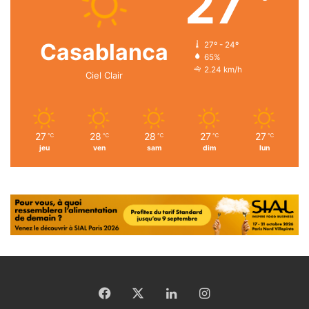
27
Casablanca
27º - 24º
65%
2.24 km/h
Ciel Clair
27
28
28
27
27
℃
℃
℃
℃
℃
jeu
ven
sam
dim
lun
Facebook
X
Linkedin
Instagram