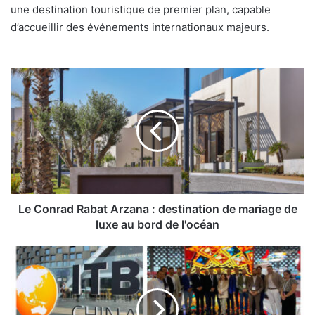
une destination touristique de premier plan, capable
d’accueillir des événements internationaux majeurs.
Le
Conrad
Rabat
Arzana
:
destination
de
mariage
de
luxe
Le Conrad Rabat Arzana : destination de mariage de
au
luxe au bord de l'océan
bord
de
L'ONMT
l'océan
au
Salon
ITB
China