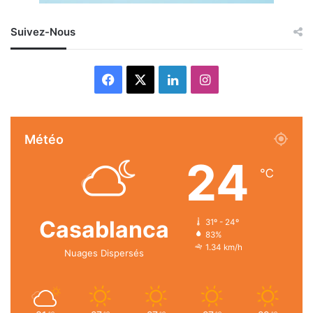
Suivez-Nous
Facebook
X
Linkedin
Instagram
Météo
24
℃
Casablanca
31º - 24º
83%
1.34 km/h
Nuages Dispersés