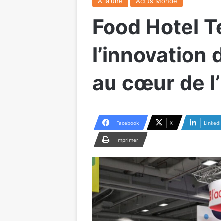
A la une
Actus Monde
Food Hotel T
l’innovation 
au cœur de l’
Facebook
X
Linkedi
Imprimer