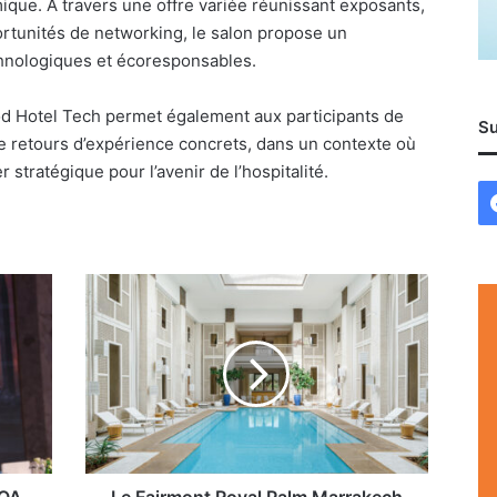
que. À travers une offre variée réunissant exposants,
ortunités de networking, le salon propose un
hnologiques et écoresponsables.
od Hotel Tech permet également aux participants de
Su
de retours d’expérience concrets, dans un contexte où
 stratégique pour l’avenir de l’hospitalité.
Le
Fairmont
Royal
Palm
Marrakech
signe
une
programmation
culinaire
riche
TOA
Le Fairmont Royal Palm Marrakech