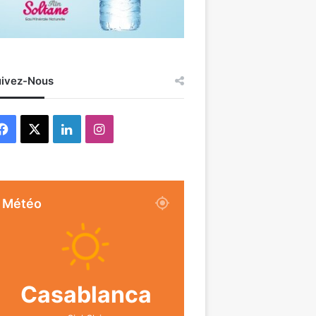
ivez-Nous
Facebook
X
Linkedin
Instagram
Météo
Casablanca