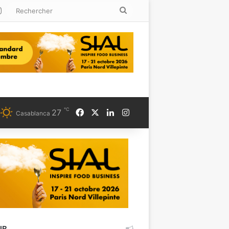
kedin
Instagram
Rechercher
℃
Facebook
X
Linkedin
Instagram
27
Casablanca
UB