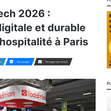
ech 2026 :
digitale et durable
hospitalité à Paris
n
Messenger
Partager par email
P