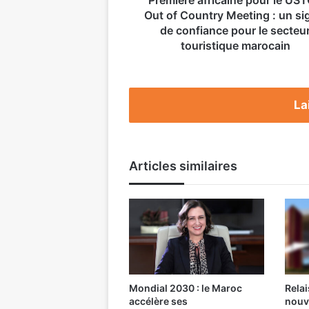
un
Out of Country Meeting : un si
signal
de confiance pour le secteu
de
touristique marocain
confiance
pour
le
secteur
La
touristique
marocain
Articles similaires
Mondial 2030 : le Maroc
Relai
accélère ses
nouv