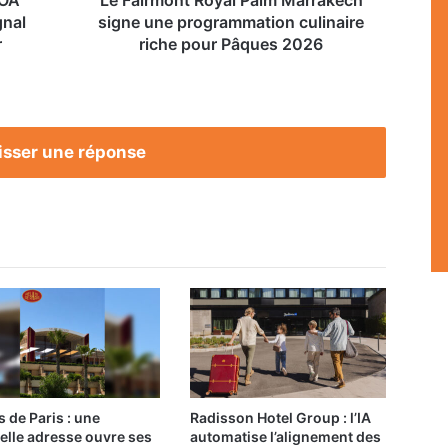
pour
gnal
signe une programmation culinaire
Pâques
r
riche pour Pâques 2026
2026
isser une réponse
s de Paris : une
Radisson Hotel Group : l’IA
elle adresse ouvre ses
automatise l’alignement des