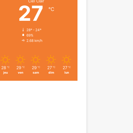
Ciel Clair
27
℃
28º - 24º
69%
2.68 km/h
28
29
29
27
27
℃
℃
℃
℃
℃
jeu
ven
sam
dim
lun