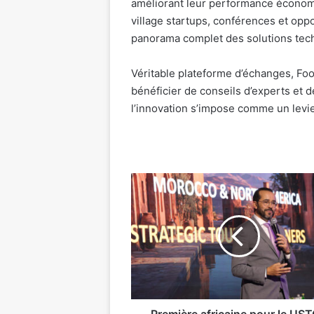
améliorant leur performance économi
village startups, conférences et opp
panorama complet des solutions tec
Véritable plateforme d’échanges, Fo
bénéficier de conseils d’experts et 
l’innovation s’impose comme un levier
Première
africaine
pour
le
USTOA
Out
of
Country
Meeting
:
Première africaine pour le US