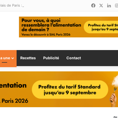
Facebook
X
Lin
Relais de Paris : une nouvelle adresse ouvre ses portes à Marina Smir
la une
Recettes
Publicité
Contact
P