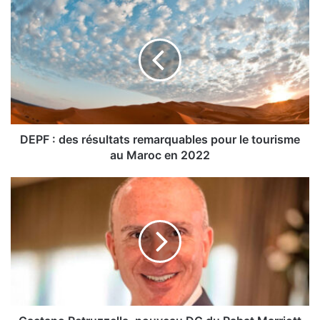
DEPF
:
des
résultats
remarquables
pour
le
tourisme
au
Maroc
DEPF : des résultats remarquables pour le tourisme
en
au Maroc en 2022
2022
Gaetano
Petruzzella,
nouveau
DG
du
Rabat
Marriott
Hôtel
et
du