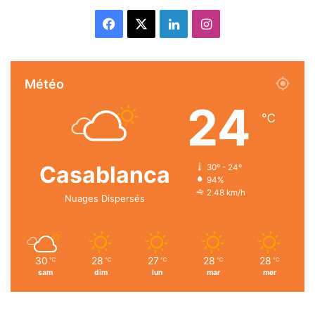
Facebook
X
Linkedin
Instagram
Météo
24
℃
Casablanca
30º - 24º
94%
2.48 km/h
Nuages Dispersés
30
28
27
28
28
℃
℃
℃
℃
℃
sam
dim
lun
mar
mer