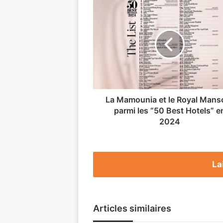
La
Mamounia
et
le
Royal
Mansour
parmi
les
“50
Best
La Mamounia et le Royal Mans
Hotels”
parmi les “50 Best Hotels” e
en
2024
2024
La
Articles similaires