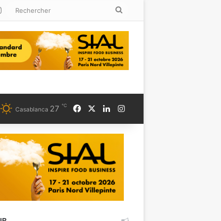
kedin
Instagram
Rechercher
℃
Facebook
X
Linkedin
Instagram
27
Casablanca
UB