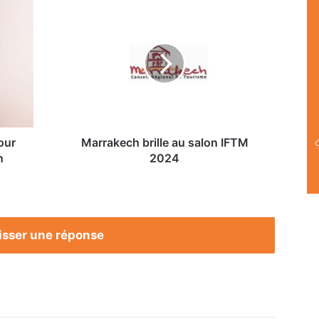
Marrakech
brille
au
salon
IFTM
2024
our
Marrakech brille au salon IFTM
n
2024
isser une réponse