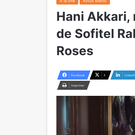
A la une
Actus Maroc
Hani Akkari,
de Sofitel Ra
Roses
Facebook
X
Linkedi
Imprimer