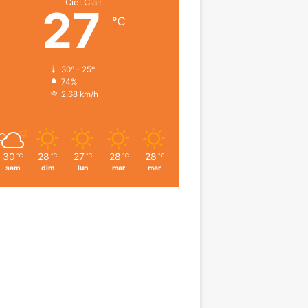
Ciel Clair
27
℃
30º - 25º
74%
2.68 km/h
30
28
27
28
28
℃
℃
℃
℃
℃
sam
dim
lun
mar
mer