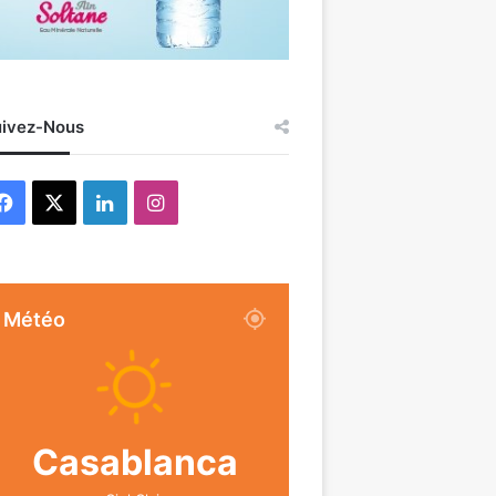
ivez-Nous
Facebook
X
Linkedin
Instagram
Météo
Casablanca