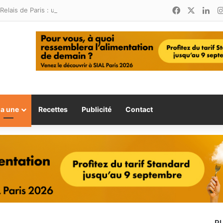
Facebook
X
Lin
Relais de Paris : une nouvelle adresse ouvre ses portes à Marina Smir
la une
Recettes
Publicité
Contact
P