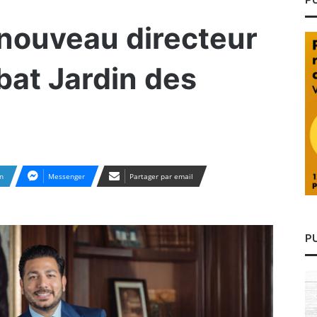
 nouveau directeur
bat Jardin des
n
Messenger
Partager par email
P