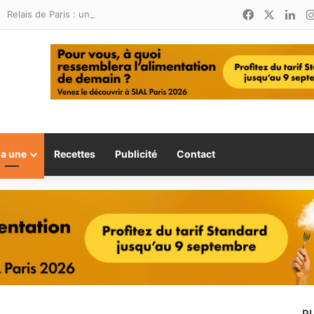
Facebook
X
Lin
Relais de Paris : une nouvelle adresse ouvre ses portes à Marina Smir
la une
Recettes
Publicité
Contact
P