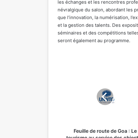
les échanges et les rencontres profe
névralgique du salon, abordant les pr
que l’innovation, la numérisation, l’exp
et la gestion des talents. Des exposi
séminaires et des compétitions telle
seront également au programme.
Feuille
de
route
de
Goa
:
Le
tourisme
au
service
Feuille de route de Goa : Le
des
tourisme au service des object