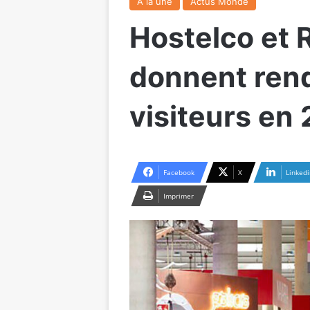
A la une
Actus Monde
Hostelco et
donnent ren
visiteurs en
Facebook
X
Linkedi
Imprimer