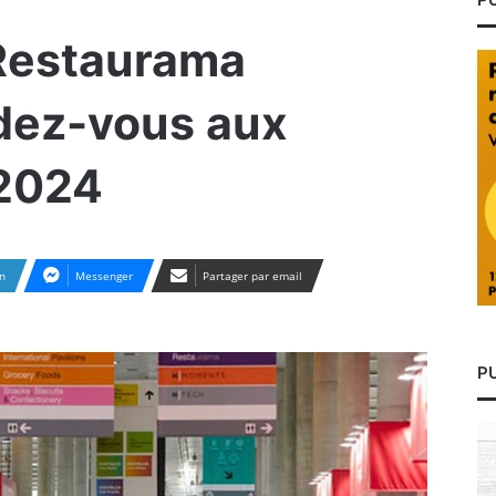
 Restaurama
dez-vous aux
 2024
n
Messenger
Partager par email
P