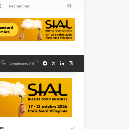
kedin
Instagram
Rechercher
℃
Facebook
X
Linkedin
Instagram
24
Casablanca
UB