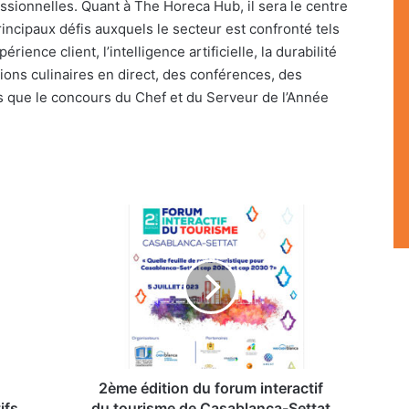
ssionnelles. Quant à The Horeca Hub, il sera le centre
incipaux défis auxquels le secteur est confronté tels
érience client, l’intelligence artificielle, la durabilité
tions culinaires en direct, des conférences, des
s que le concours du Chef et du Serveur de l’Année
2ème
édition
du
forum
interactif
du
tourisme
de
Casablanca-
Settat
2ème édition du forum interactif
ifs
du tourisme de Casablanca-Settat