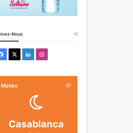
ivez-Nous
Facebook
X
Linkedin
Instagram
Météo
Casablanca