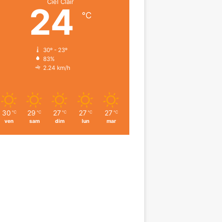
Ciel Clair
24
℃
30º - 23º
83%
2.24 km/h
30
29
27
27
27
℃
℃
℃
℃
℃
ven
sam
dim
lun
mar