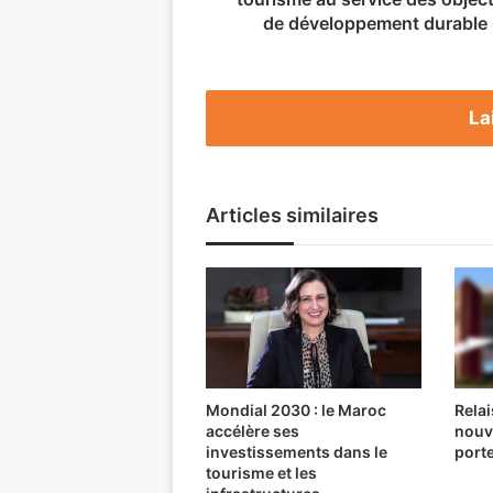
objectifs
de développement durable
de
développement
durable
La
Articles similaires
Mondial 2030 : le Maroc
Relai
accélère ses
nouv
investissements dans le
port
tourisme et les