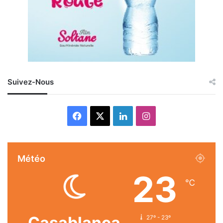
Suivez-Nous
Facebook
X
Linkedin
Instagram
Météo
23
℃
Casablanca
27º - 23º