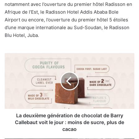
notamment avec l’ouverture du premier hôtel Radisson en
Afrique de l’Est, le Radisson Hotel Addis Ababa Bole
Airport ou encore, l’ouverture du premier hôtel 5 étoiles
d’une marque internationale au Sud-Soudan, le Radisson
Blu Hotel, Juba.
La
deuxième
génération
de
chocolat
de
Barry
Callebaut
voit
le
La deuxième génération de chocolat de Barry
jour
Callebaut voit le jour : moins de sucre, plus de
:
cacao
moins