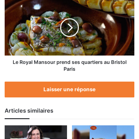
de
Le
sucre,
Royal
plus
Mansour
de
prend
cacao
ses
quartiers
au
Bristol
Paris
Le Royal Mansour prend ses quartiers au Bristol
Paris
Laisser une réponse
Articles similaires