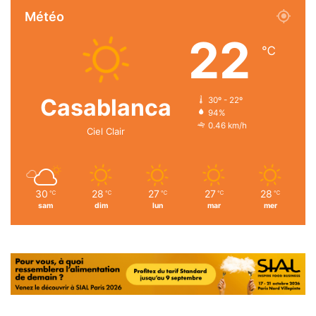
Météo
22
℃
Casablanca
30º - 22º
94%
0.46 km/h
Ciel Clair
30
28
27
27
28
℃
℃
℃
℃
℃
sam
dim
lun
mar
mer