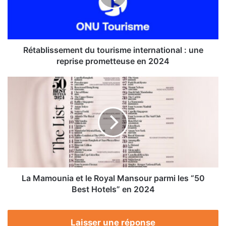
une
reprise
prometteuse
en
2024
Rétablissement du tourisme international : une
reprise prometteuse en 2024
La
Mamounia
et
le
Royal
Mansour
parmi
les
“50
Best
La Mamounia et le Royal Mansour parmi les “50
Hotels”
Best Hotels” en 2024
en
2024
Laisser une réponse