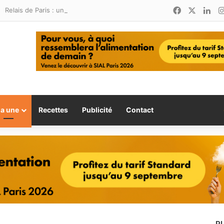
Facebook
X
Lin
Relais de Paris : une nouvelle adresse ouvre ses portes à Marina Smir
la une
Recettes
Publicité
Contact
P