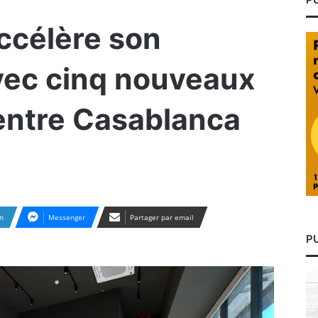
ccélère son
vec cinq nouveaux
entre Casablanca
n
Messenger
Partager par email
P