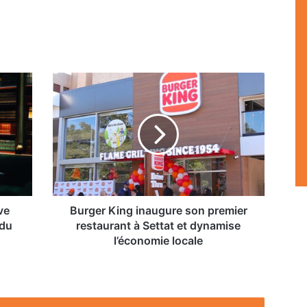
Burger
King
inaugure
son
premier
restaurant
à
Settat
et
dynamise
ve
Burger King inaugure son premier
l’économie
 du
restaurant à Settat et dynamise
locale
l’économie locale