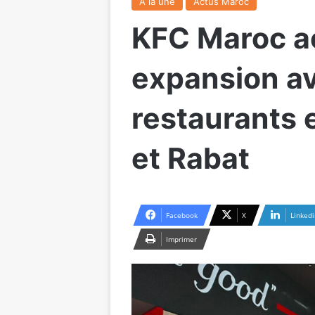
A la une
Actus Maroc
KFC Maroc a
expansion a
restaurants 
et Rabat
Facebook
X
Linkedi
Imprimer