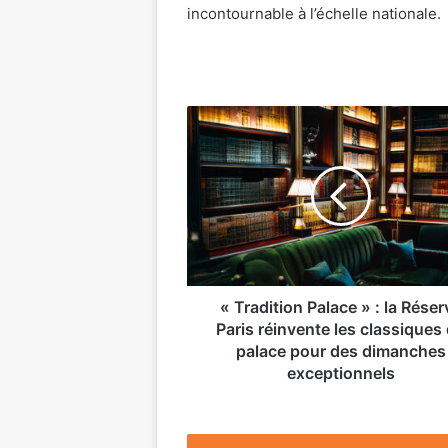
incontournable à l’échelle nationale.
«
Tradition
Palace
»
:
la
Réserve
Paris
réinvente
les
« Tradition Palace » : la Réser
classiques
Paris réinvente les classiques
du
palace pour des dimanches
palace
exceptionnels
pour
des
dimanches