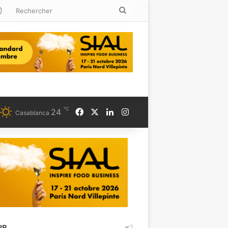
kedin
Instagram
Rechercher
℃
Facebook
X
Linkedin
Instagram
24
Casablanca
UB