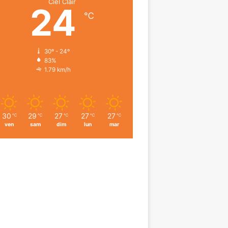
Ciel Clair
24
℃
30º - 24º
83%
1.79 km/h
30
29
27
27
27
℃
℃
℃
℃
℃
ven
sam
dim
lun
mar