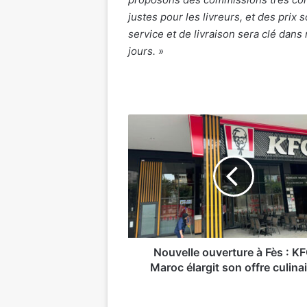
justes pour les livreurs, et des prix s
service et de livraison sera clé dans n
jours. »
Nouvelle
ouverture
à
Fès
:
KFC
Maroc
élargit
son
offre
Nouvelle ouverture à Fès : K
culinaire
Maroc élargit son offre culina