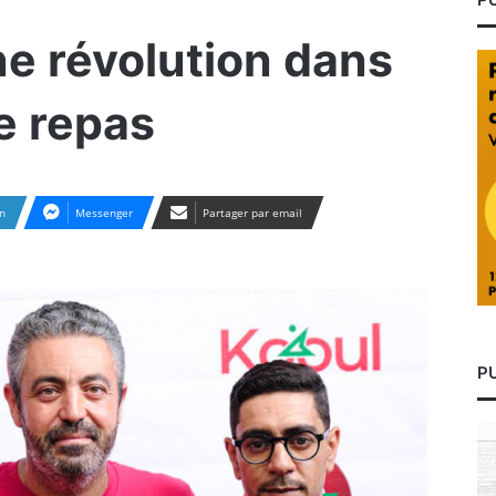
ne révolution dans
de repas
n
Messenger
Partager par email
P