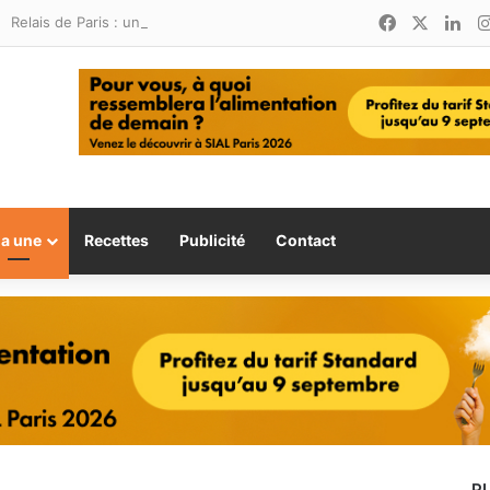
Facebook
X
Lin
Relais de Paris : une nouvelle adresse ouvre ses portes à Marina Smir
la une
Recettes
Publicité
Contact
P