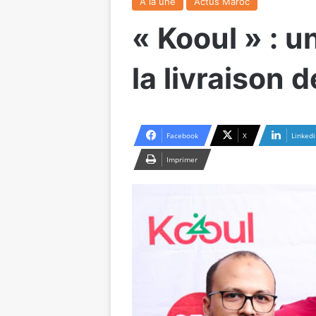
A la une
Actus Maroc
« Kooul » : u
la livraison 
Facebook
X
Linkedi
Imprimer