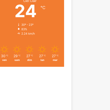
Ciel Clair
24
℃
30º - 23º
83%
2.24 km/h
30
29
27
27
27
℃
℃
℃
℃
℃
ven
sam
dim
lun
mar