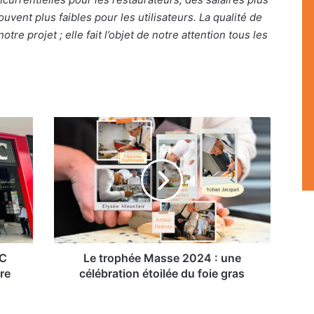
ouvent plus faibles pour les utilisateurs. La qualité de
otre projet ; elle fait l’objet de notre attention tous les
Le
trophée
Masse
2024
:
une
célébration
étoilée
du
foie
FC
Le trophée Masse 2024 : une
gras
ire
célébration étoilée du foie gras