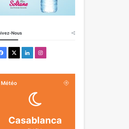
ivez-Nous
Facebook
X
Linkedin
Instagram
Météo
Casablanca