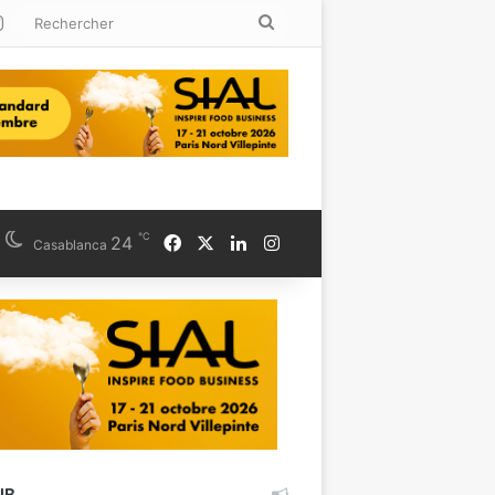
kedin
Instagram
Rechercher
℃
Facebook
X
Linkedin
Instagram
24
Casablanca
UB