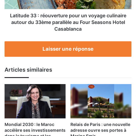
culinaire
autour
du
Latitude 33 : réouverture pour un voyage culinaire
33ème
autour du 33ème parallèle au Four Seasons Hotel
parallèle
Casablanca
au
Four
Seasons
Laisser une réponse
Hotel
Casablanca
Articles similaires
Mondial 2030 : le Maroc
Relais de Paris : une nouvelle
accélère ses investissements
adresse ouvre ses portes à
dans le tourisme et les
Marina Smir