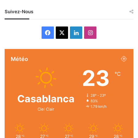
Suivez-Nous
Facebook
X
Linkedin
Instagram
Météo
23
℃
Casablanca
28º - 23º
83%
1.79 km/h
Ciel Clair
28
27
27
29
28
℃
℃
℃
℃
℃