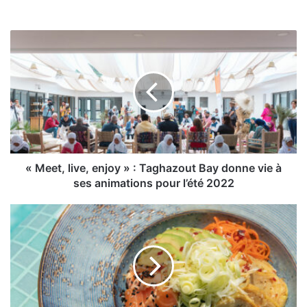
«
Meet,
live,
enjoy
»
:
Taghazout
Bay
donne
vie
« Meet, live, enjoy » : Taghazout Bay donne vie à
à
ses animations pour l’été 2022
ses
animations
Latitude
pour
33
l’été
:
2022
réouverture
pour
un
voyage