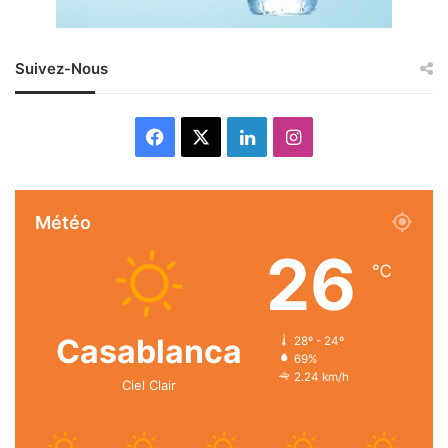
Suivez-Nous
Facebook
X
Linkedin
Instagram
Météo
26
℃
Casablanca
28º - 24º
69%
2.24 km/h
Ciel Clair