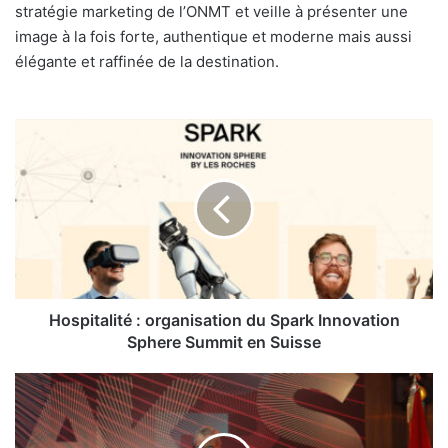
stratégie marketing de l’ONMT et veille à présenter une
image à la fois forte, authentique et moderne mais aussi
élégante et raffinée de la destination.
Hospitalité
:
organisation
du
Spark
Innovation
Sphere
Summit
en
Suisse
Hospitalité : organisation du Spark Innovation
Sphere Summit en Suisse
TIME
Hotels
s’installe
au