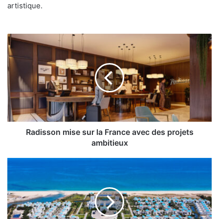
artistique.
Radisson
mise
sur
la
France
avec
des
projets
ambitieux
Radisson mise sur la France avec des projets
ambitieux
Banyan
Tree
Tamouda
Bay
:
des