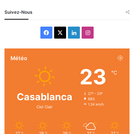
Suivez-Nous
Facebook
X
Linkedin
Instagram
Météo
23
℃
Casablanca
27º - 23º
88%
1.34 km/h
Ciel Clair
27
28
29
27
27
℃
℃
℃
℃
℃