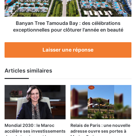
célébrations
exceptionnelles
pour
clôturer
Banyan Tree Tamouda Bay : des célébrations
l'année
exceptionnelles pour clôturer l'année en beauté
en
beauté
Laisser une réponse
Articles similaires
Mondial 2030 : le Maroc
Relais de Paris : une nouvelle
accélère ses investissements
adresse ouvre ses portes à