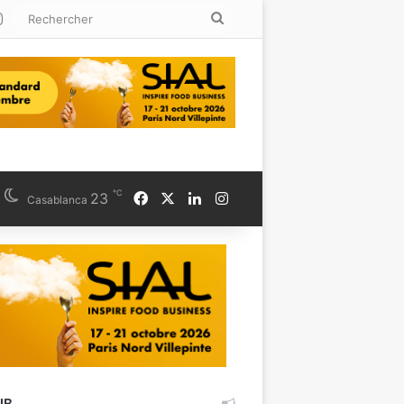
kedin
Instagram
Rechercher
℃
Facebook
X
Linkedin
Instagram
23
Casablanca
UB