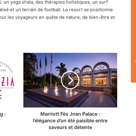
, un yoga shala, des thérapies holistiques, un surf
sé et un terrain de football. Le resort se positionne
our les voyageurs en quête de nature, de bien-être et
Marriott
Fès
Jnan
Palace
:
l’élégance
d’un
été
paisible
entre
g :
Marriott Fès Jnan Palace :
saveurs
r
l’élégance d’un été paisible entre
et
saveurs et détente
détente