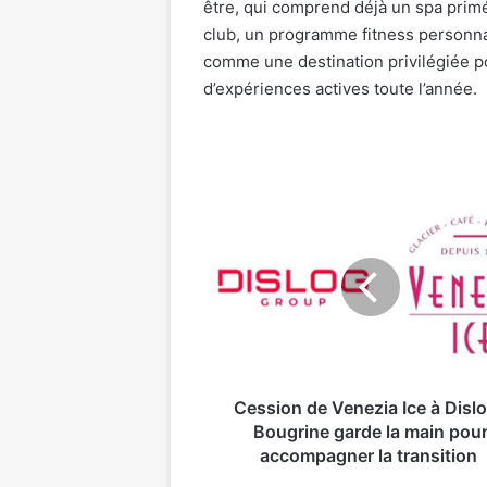
être, qui comprend déjà un spa primé
club, un programme fitness personnali
comme une destination privilégiée p
d’expériences actives toute l’année.
Cession
de
Venezia
Ice
à
Dislog
:
Bougrine
garde
la
Cession de Venezia Ice à Dislo
main
Bougrine garde la main pou
pour
accompagner la transition
accompagner