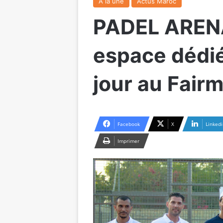
A la une
Actus Maroc
PADEL ARENA
espace dédié
jour au Fair
Facebook
X
Linkedi
Imprimer