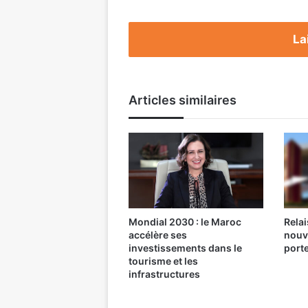
la
transition
La
Articles similaires
Mondial 2030 : le Maroc
Relai
accélère ses
nouv
investissements dans le
port
tourisme et les
infrastructures