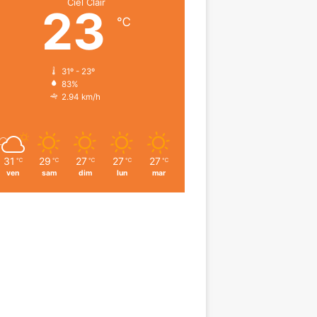
Ciel Clair
23
℃
31º - 23º
83%
2.94 km/h
31
29
27
27
27
℃
℃
℃
℃
℃
ven
sam
dim
lun
mar