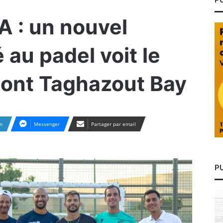
 : un nouvel
 au padel voit le
mont Taghazout Bay
n
Messenger
Partager par email
P