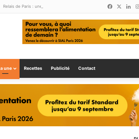
Facebook
X
Lin
Relais de Paris : une nouvelle adresse ouvre ses portes à Marina Smir
la une
Recettes
Publicité
Contact
P