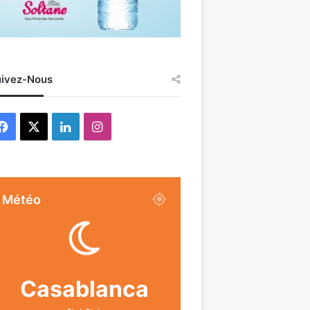
ivez-Nous
Facebook
X
Linkedin
Instagram
Météo
Casablanca