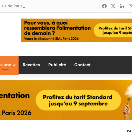
Facebook
X
Lin
Relais de Paris : une nouvelle adresse ouvre ses portes à Marina Smir
la une
Recettes
Publicité
Contact
P