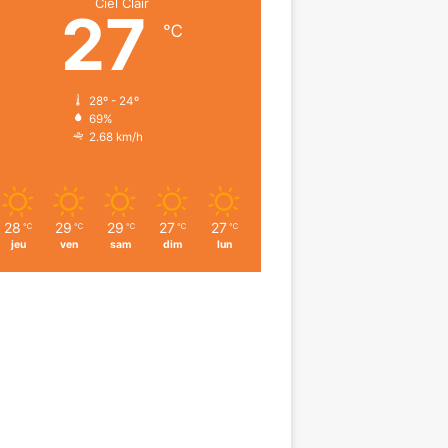
Ciel Clair
27
℃
28º - 24º
69%
2.68 km/h
28
29
29
27
27
℃
℃
℃
℃
℃
jeu
ven
sam
dim
lun