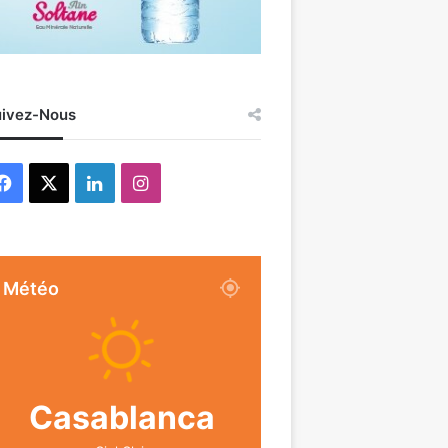
ivez-Nous
Facebook
X
Linkedin
Instagram
Météo
Casablanca