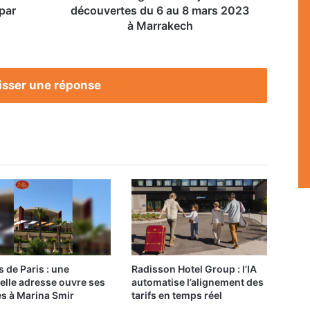
2023
par
découvertes du 6 au 8 mars 2023
à
à Marrakech
Marrakech
isser une réponse
s de Paris : une
Radisson Hotel Group : l’IA
elle adresse ouvre ses
automatise l’alignement des
es à Marina Smir
tarifs en temps réel