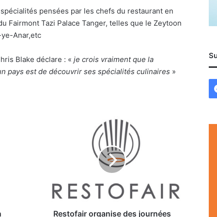
spécialités pensées par les chefs du restaurant en
 du Fairmont Tazi Palace Tanger, telles que le Zeytoon
-ye-Anar,etc
Su
Chris Blake déclare : «
je crois vraiment que la
un pays est de découvrir ses spécialités culinaires
»
Restofair
organise
des
journées
découvertes
du
6
au
8
mars
n
Restofair organise des journées