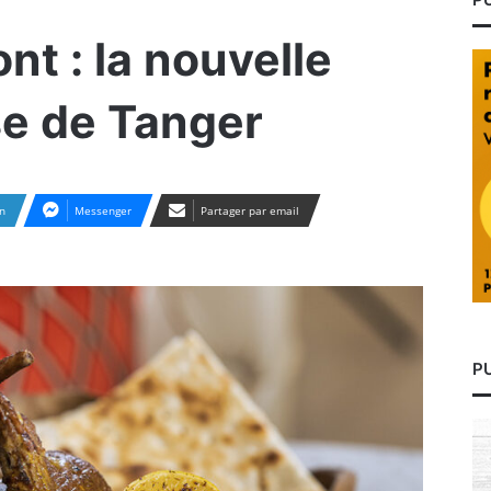
nt : la nouvelle
se de Tanger
n
Messenger
Partager par email
P