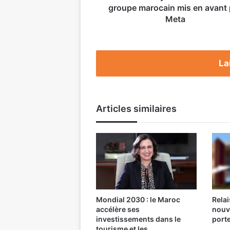
groupe marocain mis en avant 
Meta
La
Articles similaires
Mondial 2030 : le Maroc
Relai
accélère ses
nouv
investissements dans le
port
tourisme et les