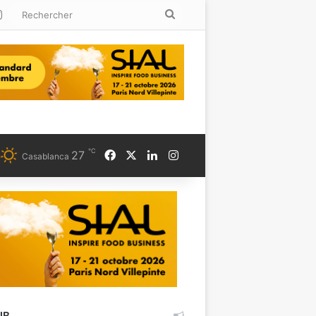
kedin
Instagram
Rechercher
℃
Facebook
X
Linkedin
Instagram
27
Casablanca
UB