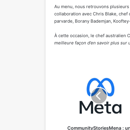
Au menu, nous retrouvons plusieurs 
collaboration avec Chris Blake, chef
parvarde, Borany Bademjan, Kooftey
À cette occasion, le chef australien 
meilleure façon d’en savoir plus sur 
CommunityStoriesMena
:
un
groupe
marocain
mis
en
avant
par
Meta
CommunityStoriesMena : u