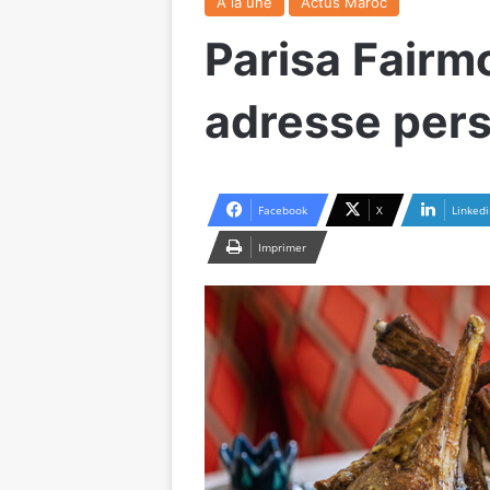
A la une
Actus Maroc
Parisa Fairmo
adresse per
Facebook
X
Linkedi
Imprimer