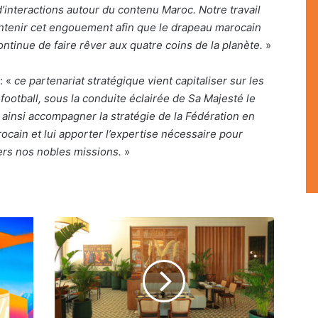
d’interactions autour du contenu Maroc. Notre travail
intenir cet engouement afin que le drapeau marocain
ontinue de faire rêver aux quatre coins de la planète.
»
: «
ce partenariat stratégique vient capitaliser sur les
ootball, sous la conduite éclairée de Sa Majesté le
 ainsi accompagner la stratégie de la Fédération en
ocain et lui apporter l’expertise nécessaire pour
rs nos nobles missions.
»
Le
Relais
de
Paris
s'établit
à
Bouskoura