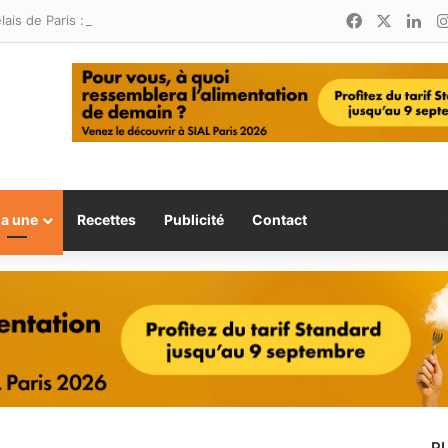
Facebook
X
Lin
Relais de Paris : une nouvelle adresse ouvre ses portes à Marina Smir
la une
Recettes
Publicité
Contact
P