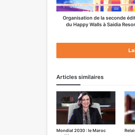
Walls
à
Saidia
Organisation de la seconde édi
Resorts
du Happy Walls à Saidia Resor
La
Articles similaires
Mondial 2030 : le Maroc
Relai