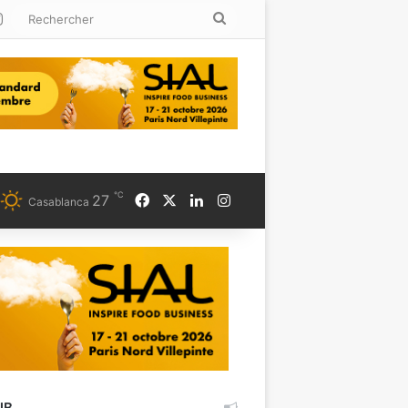
kedin
Instagram
Rechercher
℃
Facebook
X
Linkedin
Instagram
27
Casablanca
UB