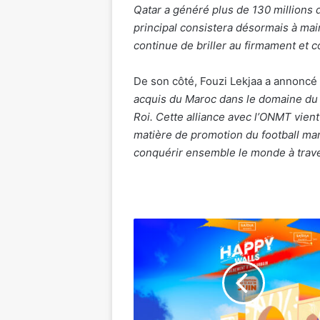
Qatar a généré plus de 130 millions 
principal consistera désormais à ma
continue de briller au firmament et c
De son côté, Fouzi Lekjaa a annoncé 
acquis du Maroc dans le domaine du f
Roi. Cette alliance avec l’ONMT vient
matière de promotion du football mar
conquérir ensemble le monde à trave
Organisation
de
la
seconde
édition
du
Happy