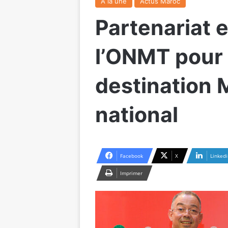
A la une
Actus Maroc
Partenariat 
l’ONMT pour 
destination M
national
Facebook
X
Linkedi
Imprimer