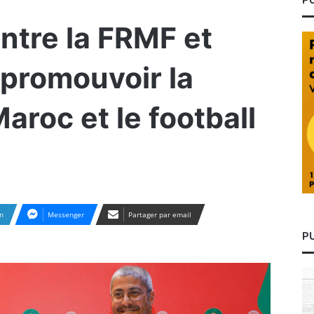
entre la FRMF et
promouvoir la
aroc et le football
n
Messenger
Partager par email
P