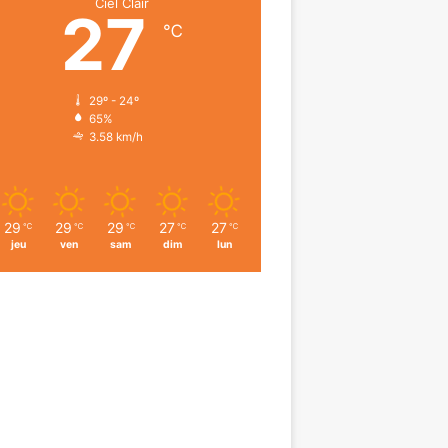
Ciel Clair
27
℃
29º - 24º
65%
3.58 km/h
29
29
29
27
27
℃
℃
℃
℃
℃
jeu
ven
sam
dim
lun