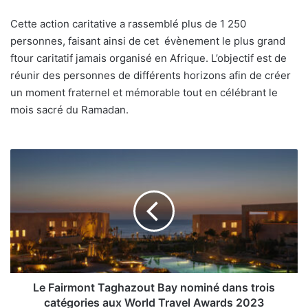
Cette action caritative a rassemblé plus de 1 250
personnes, faisant ainsi de cet évènement le plus grand
ftour caritatif jamais organisé en Afrique. L’objectif est de
réunir des personnes de différents horizons afin de créer
un moment fraternel et mémorable tout en célébrant le
mois sacré du Ramadan.
Le
Fairmont
Taghazout
Bay
nominé
dans
trois
catégories
aux
World
Le Fairmont Taghazout Bay nominé dans trois
Travel
catégories aux World Travel Awards 2023