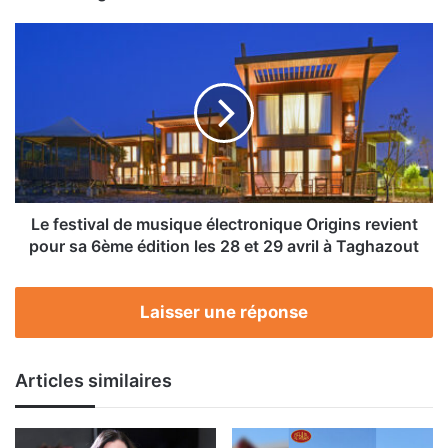
Awards
2023
Le
festival
de
musique
électronique
Origins
revient
pour
sa
6ème
Le festival de musique électronique Origins revient
édition
pour sa 6ème édition les 28 et 29 avril à Taghazout
les
28
et
Laisser une réponse
29
avril
à
Articles similaires
Taghazout