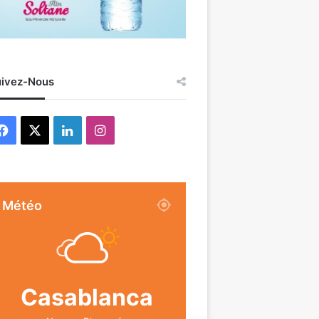
ivez-Nous
Facebook
X
Linkedin
Instagram
Météo
Casablanca