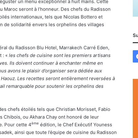
 déguster un menu exceptionnel à huit mains. Cette
du Maroc seront à l’honneur. Des chefs du Radisson
lés internationaux, tels que Nicolas Bottero et
de solidarité envers les orphelins des villages
Su
néral du Radisson Blu Hotel, Marrakech Carré Eden,
t : «
les chefs de cuisine sont les premiers artisans
ves. Ils doivent continuer à enchanter même en
us avons le plaisir d’organiser sera dédiée aux
l Haouz. Les recettes seront entièrement reversées à
avail remarquable pour soutenir les orphelins des
es chefs étoilés tels que Christian Morisset, Fabio
s Chibois, ou Akhara Chay ont honoré de leur
ème
. Pour cette 4
édition, le Chef Exécutif Youness
sadek, ainsi que toute l’équipe de cuisine du Radisson