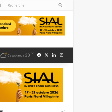
kedin
Instagram
Rechercher
℃
Facebook
X
Linkedin
Instagram
28
Casablanca
UB