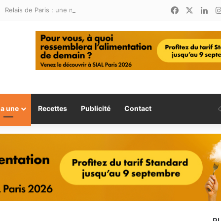
Facebook
X
Lin
Relais de Paris : une nouvelle adresse ouvre ses portes à Marina Smir
la une
Recettes
Publicité
Contact
P