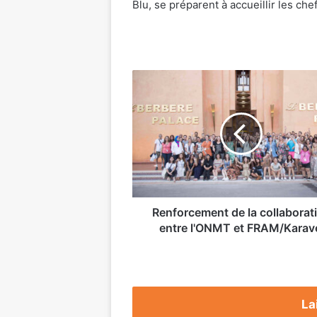
Blu, se préparent à accueillir les ch
Renforcement
de
la
collaboration
entre
l'ONMT
et
FRAM/Karavel
Renforcement de la collaborat
entre l'ONMT et FRAM/Karav
La