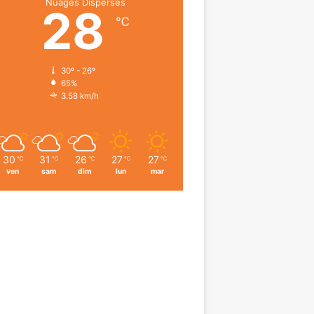
Nuages Dispersés
28
℃
30º - 26º
65%
3.58 km/h
30
31
26
27
27
℃
℃
℃
℃
℃
ven
sam
dim
lun
mar