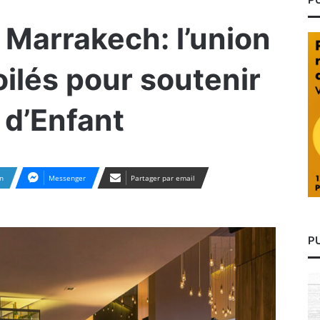
 Marrakech: l’union
oilés pour soutenir
 d’Enfant
n
Messenger
Partager par email
P