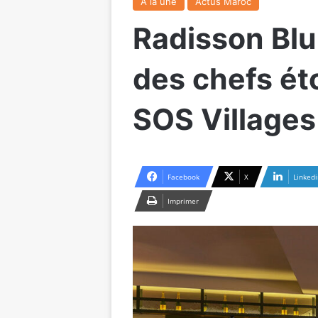
A la une
Actus Maroc
Radisson Blu
des chefs ét
SOS Villages
Facebook
X
Linkedi
Imprimer