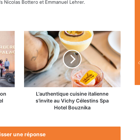
efs Nicolas Bottero et Emmanuel Lehrer.
L'authentique
cuisine
italienne
s'invite
au
Vichy
Célestins
Spa
Hotel
Bouznika
ion
L'authentique cuisine italienne
el
s'invite au Vichy Célestins Spa
Hotel Bouznika
isser une réponse