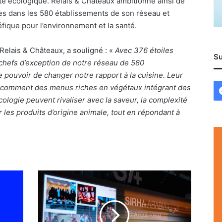
te écologique. Relais & Châteaux ambitionne ainsi de
es dans les 580 établissements de son réseau et
fique pour l’environnement et la santé.
elais & Châteaux, a souligné : «
Avec 376 étoiles
Su
s chefs d’exception de notre réseau de 580
e pouvoir de changer notre rapport à la cuisine.
Leur
rer comment des menus riches en végétaux intégrant des
ologie peuvent rivaliser avec la saveur, la complexité
r les produits d’origine animale, tout en répondant à
Sirha
2025
:
l'Arabie
Saoudite