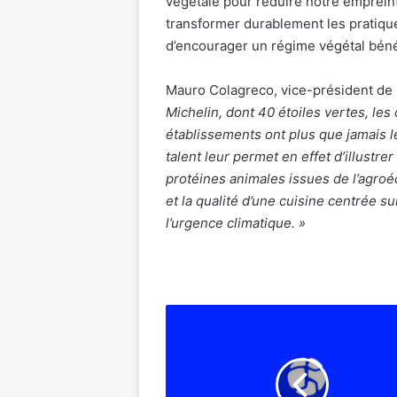
végétale pour réduire notre emprein
transformer durablement les pratiqu
d’encourager un régime végétal béné
Mauro Colagreco, vice-président de R
Michelin, dont 40 étoiles vertes, le
établissements ont plus que jamais l
talent leur permet en effet d’illust
protéines animales issues de l’agroéc
et la qualité d’une cuisine centrée su
l’urgence climatique. »
Forum
mondial
de
l'ONU
sur