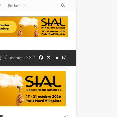
kedin
Instagram
Rechercher
℃
Facebook
X
Linkedin
Instagram
23
Casablanca
UB