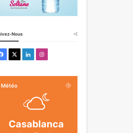
ivez-Nous
Facebook
X
Linkedin
Instagram
Météo
Casablanca