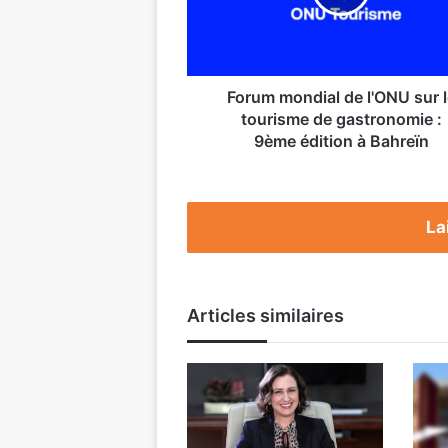
le
tourisme
de
gastronomie :
9ème édition
Forum mondial de l'ONU sur l
à
tourisme de gastronomie :
Bahreïn
9ème édition à Bahreïn
La
Articles similaires