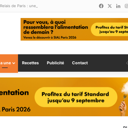
Facebook
X
Lin
Relais de Paris : une nouvelle adresse ouvre ses portes à Marina Smir
la une
Recettes
Publicité
Contact
P