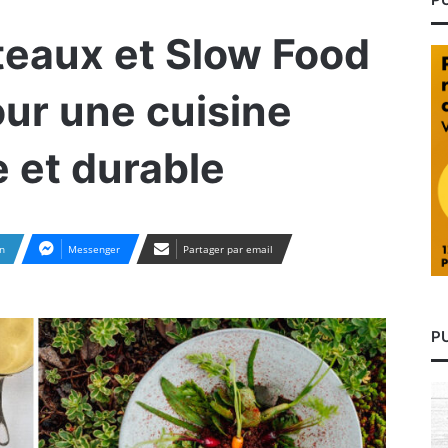
teaux et Slow Food
our une cuisine
e et durable
n
Messenger
Partager par email
P