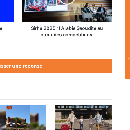
au
cœur
des
compétitions
e
Sirha 2025 : l'Arabie Saoudite au
cœur des compétitions
isser une réponse