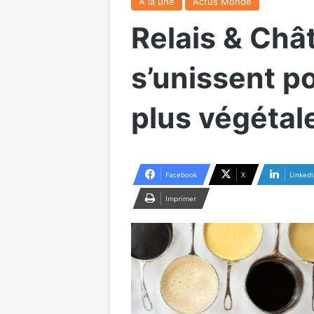
A la une
Actus Monde
Relais & Châ
s’unissent p
plus végétal
Facebook
X
Linkedi
Imprimer