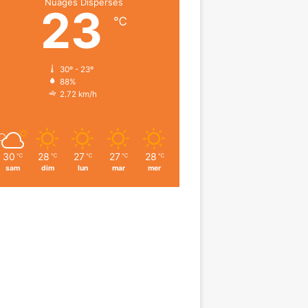
Nuages Dispersés
23
℃
30º - 23º
88%
2.72 km/h
30
28
27
27
28
℃
℃
℃
℃
℃
sam
dim
lun
mar
mer