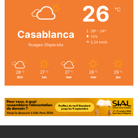
26
℃
Casablanca
28º - 24º
74%
2.24 km/h
Nuages Dispersés
28
27
27
28
29
℃
℃
℃
℃
℃
dim
lun
mar
mer
jeu