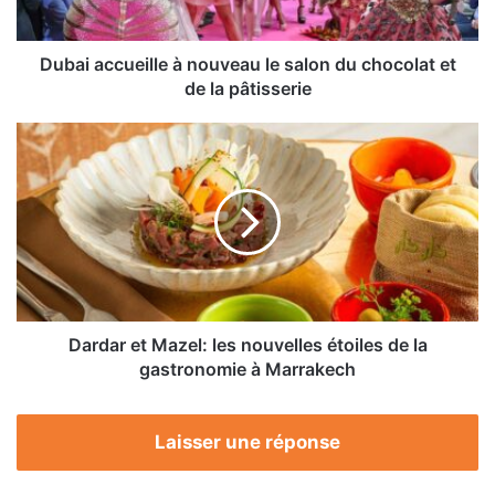
chocolat
et
de
Dubai accueille à nouveau le salon du chocolat et
la
de la pâtisserie
pâtisserie
Dardar
et
Mazel:
les
nouvelles
étoiles
de
la
gastronomie
à
Dardar et Mazel: les nouvelles étoiles de la
Marrakech
gastronomie à Marrakech
Laisser une réponse