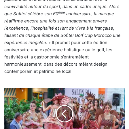
convivialité autour du sport, dans un cadre unique. Alors
ème
que Sofitel célèbre son 60
anniversaire, la marque
réaffirme encore une fois son engagement envers
l’excellence, l’hospitalité et l’art de vivre à la française,
faisant de chaque étape de Sofitel Golf Cup Morocco une
expérience inégalée
. » Il promet pour cette édition
anniversaire une expérience holistique où le golf, les
festivités et la gastronomie s’entremêlent
harmonieusement, dans des décors mêlant design
contemporain et patrimoine local.
Dubai
accueille
à
nouveau
le
salon
du