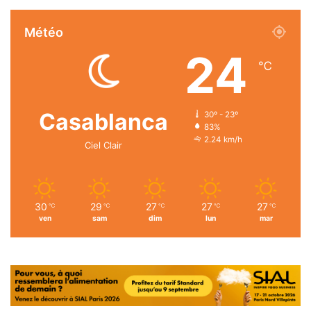
Météo
24
℃
Casablanca
30º - 23º
83%
2.24 km/h
Ciel Clair
30
29
27
27
27
℃
℃
℃
℃
℃
ven
sam
dim
lun
mar