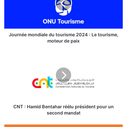
2024
:
Le
tourisme,
moteur
de
Journée mondiale du tourisme 2024 : Le tourisme,
paix
moteur de paix
CNT :
Hamid
Bentahar
réélu
président
pour
un
second
mandat
CNT : Hamid Bentahar réélu président pour un
second mandat