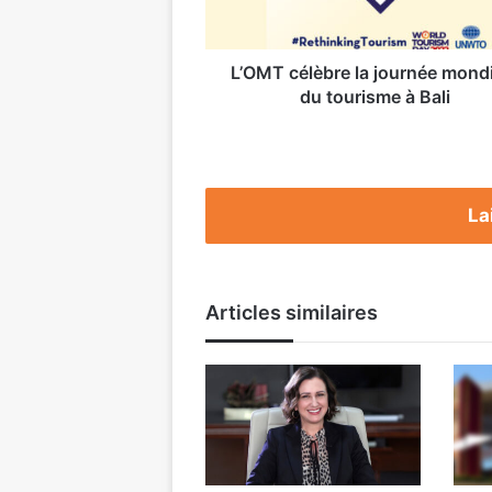
à
Bali
L’OMT célèbre la journée mond
du tourisme à Bali
La
Articles similaires