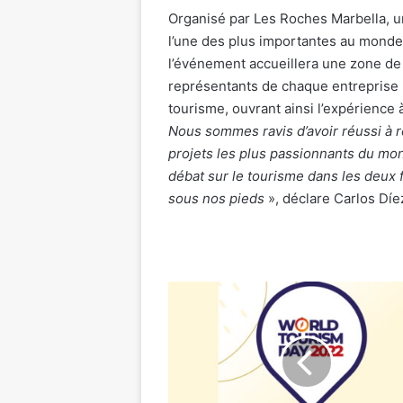
Organisé par Les Roches Marbella, u
l’une des plus importantes au monde
l’événement accueillera une zone de
représentants de chaque entreprise p
tourisme, ouvrant ainsi l’expérience à 
Nous sommes ravis d’avoir réussi à r
projets les plus passionnants du mo
débat sur le tourisme dans les deux f
sous nos pieds
», déclare Carlos Díe
L’OMT
célèbre
la
journée
mondiale
du
tourisme