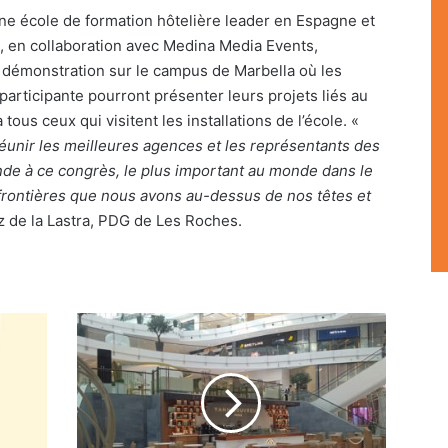
ne école de formation hôtelière leader en Espagne et
, en collaboration avec Medina Media Events,
 démonstration sur le campus de Marbella où les
articipante pourront présenter leurs projets liés au
tous ceux qui visitent les installations de l’école. «
éunir les meilleures agences et les représentants des
nde à ce congr
è
s, le plus important au monde dans le
ronti
è
res que nous avons au-dessus de nos têtes et
z de la Lastra, PDG de Les Roches.
Pâtisserie
:
Yann
Couvreur
révèle
ses
nouvelles