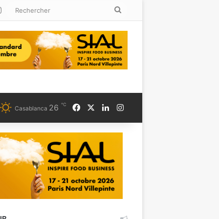
kedin
Instagram
Rechercher
℃
Facebook
X
Linkedin
Instagram
26
Casablanca
UB