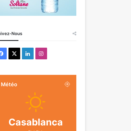
ivez-Nous
Facebook
X
Linkedin
Instagram
Météo
Casablanca