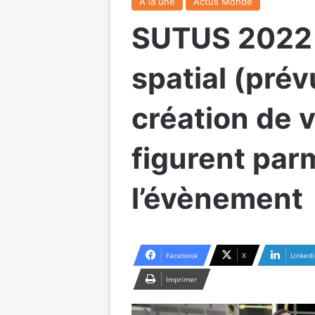
A la une
Actus Monde
SUTUS 2022 :
spatial (prév
création de v
figurent parm
l’évènement
Facebook
X
Linkedi
Imprimer