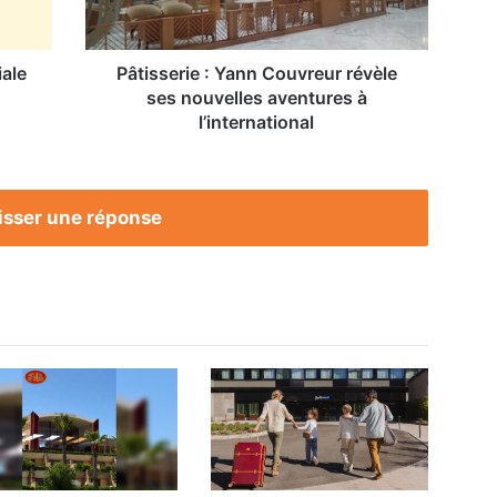
aventures
à
l’international
iale
Pâtisserie : Yann Couvreur révèle
ses nouvelles aventures à
l’international
isser une réponse