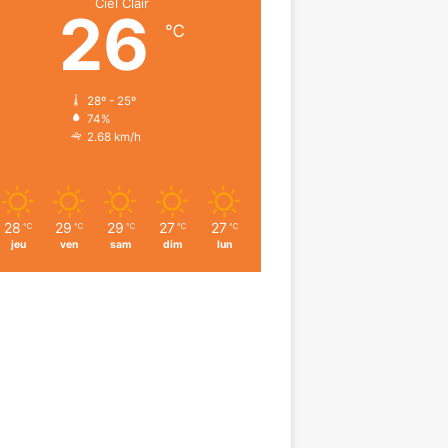
Ciel Clair
26
℃
28º - 25º
74%
2.68 km/h
28
29
29
27
27
℃
℃
℃
℃
℃
jeu
ven
sam
dim
lun