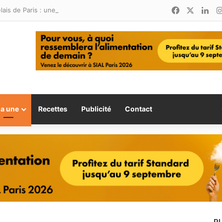
Facebook
X
Lin
Relais de Paris : une nouvelle adresse ouvre ses portes à Marina Smir
la une
Recettes
Publicité
Contact
P