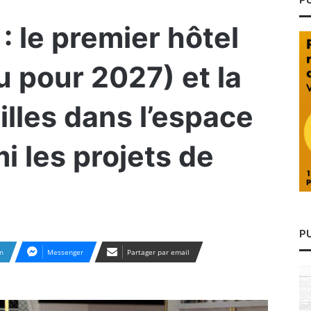
 le premier hôtel
u pour 2027) et la
illes dans l’espace
i les projets de
P
n
Messenger
Partager par email