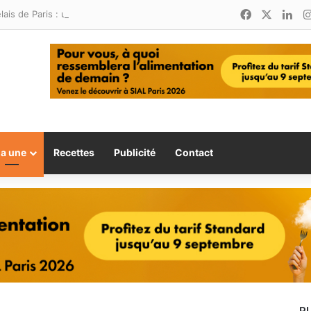
Facebook
X
Lin
Relais de Paris : une nouvelle adresse ouvre ses portes à Marina Smir
la une
Recettes
Publicité
Contact
P