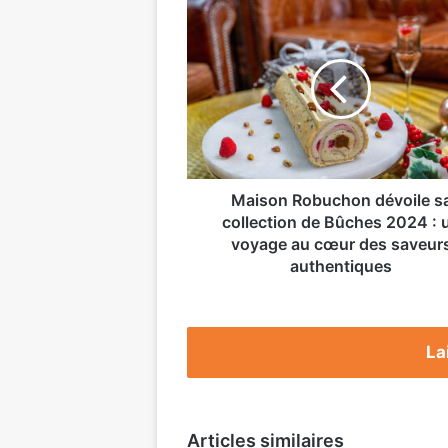
Maison
Robuchon
dévoile
sa
collection
de
Bûches
2024
:
un
Maison Robuchon dévoile s
voyage
collection de Bûches 2024 : 
au
voyage au cœur des saveur
cœur
authentiques
des
saveurs
authentiques
La
Articles similaires