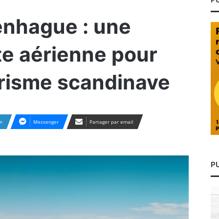
nhague : une
te aérienne pour
urisme scandinave
n
Messenger
Partager par email
P