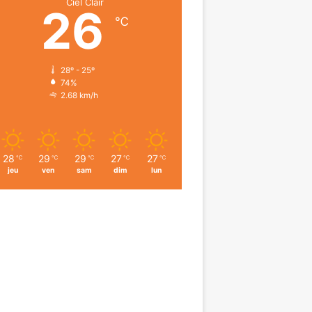
Ciel Clair
26
℃
28º - 25º
74%
2.68 km/h
28
29
29
27
27
℃
℃
℃
℃
℃
jeu
ven
sam
dim
lun