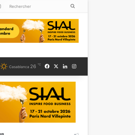
kedin
Instagram
Rechercher
℃
Facebook
X
Linkedin
Instagram
26
Casablanca
UB