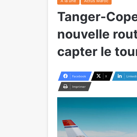
A la une
Actus Maroc
Tanger-Cope
nouvelle rou
capter le to
Facebook
X
Linkedi
Imprimer