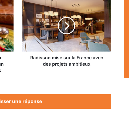
Radisson
mise
sur
la
France
avec
des
projets
ambitieux
a
Radisson mise sur la France avec
un
des projets ambitieux
s
isser une réponse