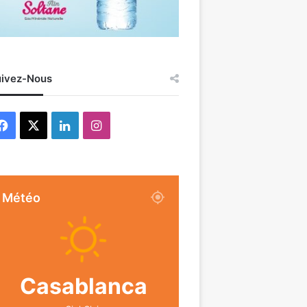
ivez-Nous
Facebook
X
Linkedin
Instagram
Météo
Casablanca