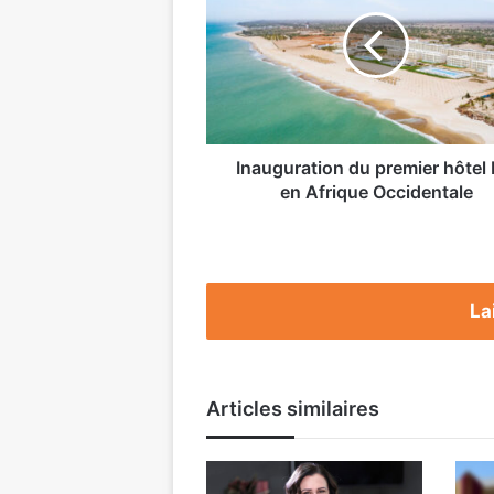
premier
hôtel
Riu
en
Afrique
Occidentale
Inauguration du premier hôtel 
en Afrique Occidentale
La
Articles similaires