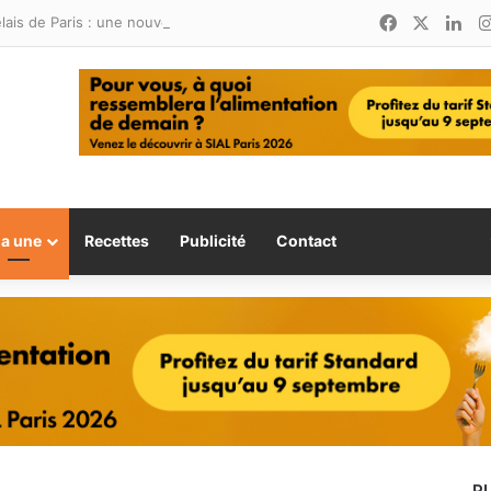
Facebook
X
Lin
Relais de Paris : une nouvelle adresse ouvre ses portes à Marina Smir
la une
Recettes
Publicité
Contact
P