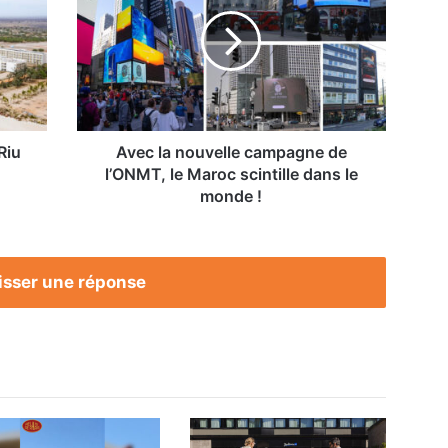
nouvelle
campagne
de
l’ONMT,
le
Maroc
scintille
dans
Riu
Avec la nouvelle campagne de
le
l’ONMT, le Maroc scintille dans le
monde
monde !
!
isser une réponse