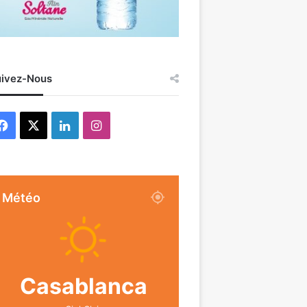
ivez-Nous
Facebook
X
Linkedin
Instagram
Météo
Casablanca