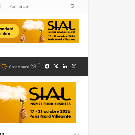
kedin
Instagram
Rechercher
℃
Facebook
X
Linkedin
Instagram
23
Casablanca
UB