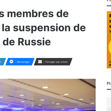
es membres de
 la suspension de
n de Russie
n
Messenger
Partager par email
P