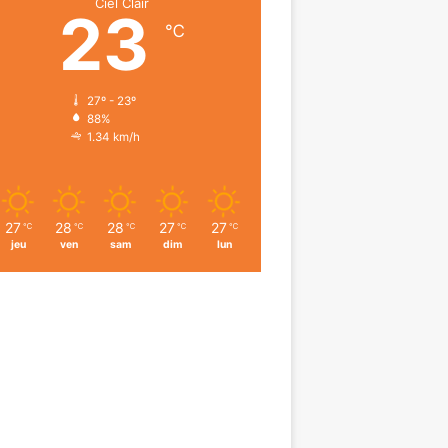
Ciel Clair
23
℃
27º - 23º
88%
1.34 km/h
27
28
28
27
27
℃
℃
℃
℃
℃
jeu
ven
sam
dim
lun