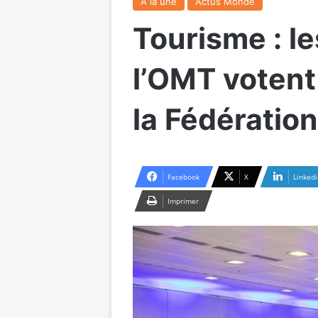
A la une
Actus Monde
Tourisme : l
l’OMT votent
la Fédératio
Facebook
X
Linkedi
Imprimer