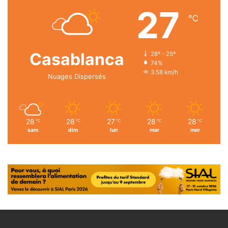
27
℃
Casablanca
28º - 25º
74%
3.58 km/h
Nuages Dispersés
28
28
27
28
28
℃
℃
℃
℃
℃
sam
dim
lun
mar
mer