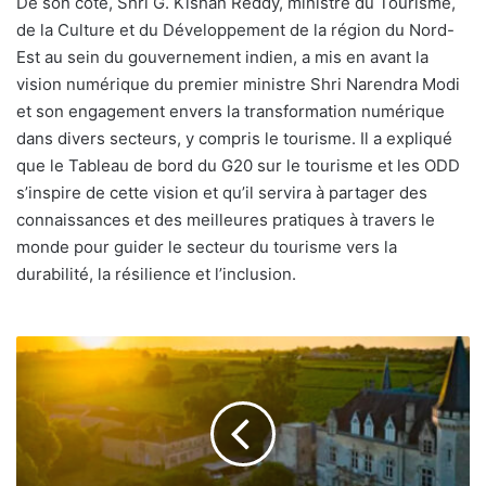
De son côté, Shri G. Kishan Reddy, ministre du Tourisme,
de la Culture et du Développement de la région du Nord-
Est au sein du gouvernement indien, a mis en avant la
vision numérique du premier ministre Shri Narendra Modi
et son engagement envers la transformation numérique
dans divers secteurs, y compris le tourisme. Il a expliqué
que le Tableau de bord du G20 sur le tourisme et les ODD
s’inspire de cette vision et qu’il servira à partager des
connaissances et des meilleures pratiques à travers le
monde pour guider le secteur du tourisme vers la
durabilité, la résilience et l’inclusion.
Airbnb
met
la
lumière
sur
la
montée