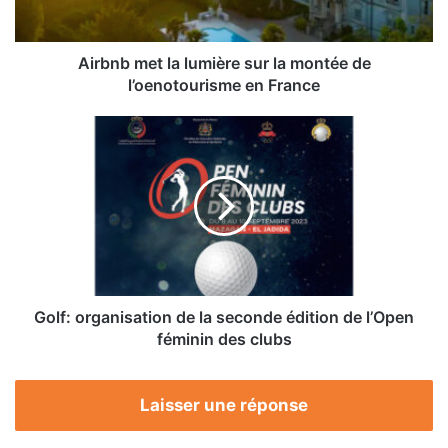
de
l’oenotourisme
en
Airbnb met la lumière sur la montée de
France
l’oenotourisme en France
Golf:
organisation
de
la
seconde
édition
de
l’Open
féminin
des
Golf: organisation de la seconde édition de l’Open
clubs
féminin des clubs
Laisser une réponse