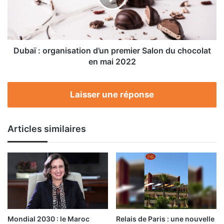
Salon
du
chocolat
en
mai
Dubaï : organisation d’un premier Salon du chocolat
2022
en mai 2022
Laisser une réponse
Articles similaires
Mondial 2030 : le Maroc
Relais de Paris : une nouvelle