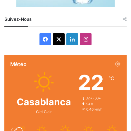
Suivez-Nous
Facebook
X
Linkedin
Instagram
Météo
22
℃
Casablanca
30º - 22º
94%
0.46 km/h
Ciel Clair