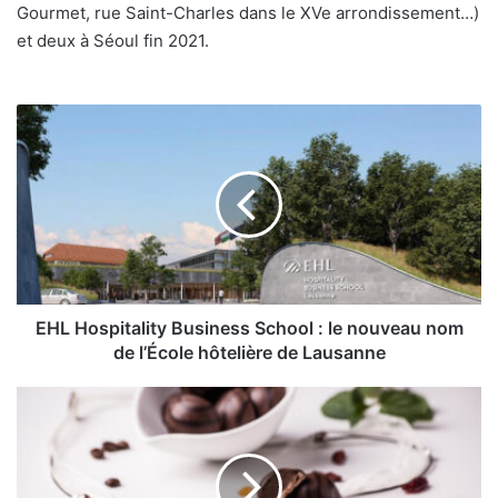
Gourmet, rue Saint-Charles dans le XVe arrondissement…)
et deux à Séoul fin 2021.
EHL
Hospitality
Business
School
:
le
nouveau
nom
de
l’École
EHL Hospitality Business School : le nouveau nom
hôtelière
de l’École hôtelière de Lausanne
de
Lausanne
Dubaï
:
organisation
d’un
premier