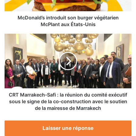
États-
Unis
McDonald’s introduit son burger végétarien
McPlant aux États-Unis
CRT
Marrakech-
Safi
:
la
réunion
du
comité
exécutif
sous
CRT Marrakech-Safi : la réunion du comité exécutif
le
sous le signe de la co-construction avec le soutien
signe
de la mairesse de Marrakech
de
la
co-
Laisser une réponse
construction