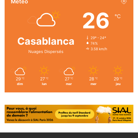
Météo
26
℃
Casablanca
29º - 24º
74%
3.58 km/h
Nuages Dispersés
29
27
27
28
29
℃
℃
℃
℃
℃
dim
lun
mar
mer
jeu