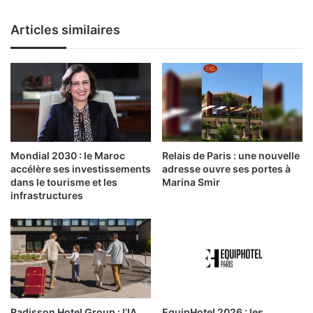
avec
le
Articles similaires
soutien
de
la
mairesse
de
Marrakech
Mondial 2030 : le Maroc
Relais de Paris : une nouvelle
accélère ses investissements
adresse ouvre ses portes à
dans le tourisme et les
Marina Smir
infrastructures
Radisson Hotel Group : l’IA
EquipHotel 2026 : les