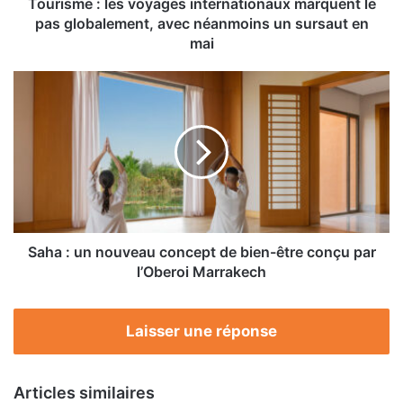
avec
Tourisme : les voyages internationaux marquent le
néanmoins
pas globalement, avec néanmoins un sursaut en
un
mai
sursaut
en
Saha
mai
:
un
nouveau
concept
de
bien-
être
conçu
par
Saha : un nouveau concept de bien-être conçu par
l’Oberoi
l’Oberoi Marrakech
Marrakech
Laisser une réponse
Articles similaires