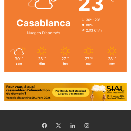
23
Casablanca
30º - 23º
88%
2.03 km/h
Nuages Dispersés
30
28
27
27
28
℃
℃
℃
℃
℃
sam
dim
lun
mar
mer
Facebook
X
Linkedin
Instagram