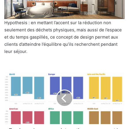
Hypothesis : en mettant l’accent sur la réduction non
seulement des déchets physiques, mais aussi de l’espace
et du temps gaspillés, ce concept de design permet aux
clients d’atteindre l’équilibre qu’ils recherchent pendant
leur séjour.
Tourisme
:
les
voyages
internationaux
marquent
le
pas
globalement,