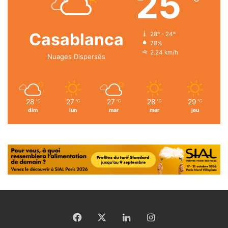
25
Casablanca
28º - 24º
78%
2.24 km/h
Nuages Dispersés
28
27
27
28
29
℃
℃
℃
℃
℃
dim
lun
mar
mer
jeu
Facebook
X
Linkedin
Instagram