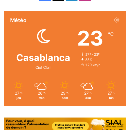
Météo
23
℃
Casablanca
27º - 23º
88%
1.79 km/h
Ciel Clair
27
28
29
27
27
℃
℃
℃
℃
℃
jeu
ven
sam
dim
lun