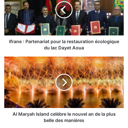
pour
la
restauration
écologique
du
lac
Dayet
Ifrane : Partenariat pour la restauration écologique
Aoua
du lac Dayet Aoua
Al
Maryah
Island
celèbre
le
nouvel
an
de
la
plus
Al Maryah Island celèbre le nouvel an de la plus
belle
belle des manières
des