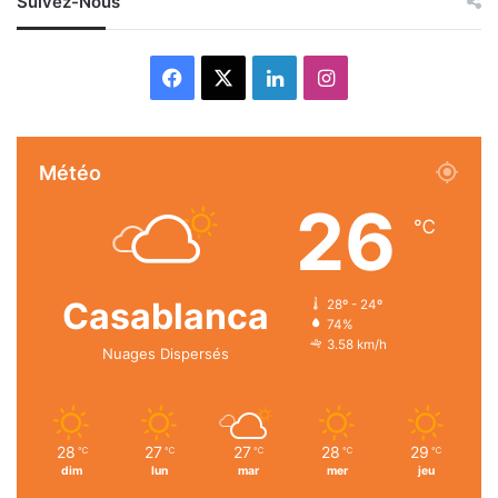
Suivez-Nous
Facebook
X
Linkedin
Instagram
Météo
26
℃
Casablanca
28º - 24º
74%
3.58 km/h
Nuages Dispersés
28
27
27
28
29
℃
℃
℃
℃
℃
dim
lun
mar
mer
jeu