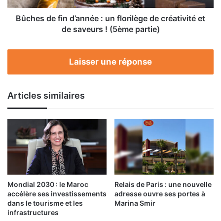
créativité
et
Bûches de fin d’année : un florilège de créativité et
de
de saveurs ! (5ème partie)
saveurs
!
(5ème
Laisser une réponse
partie)
Articles similaires
Mondial 2030 : le Maroc
Relais de Paris : une nouvelle
accélère ses investissements
adresse ouvre ses portes à
dans le tourisme et les
Marina Smir
infrastructures