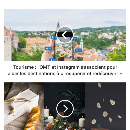
Tourisme
:
l'OMT
et
Instagram
s’associent
pour
aider
les
destinations
Tourisme : l'OMT et Instagram s’associent pour
à
aider les destinations à « récupérer et redécouvrir »
«
récupérer
Bûches
et
de
redécouvrir
fin
»
d’année
:
un
florilège
de