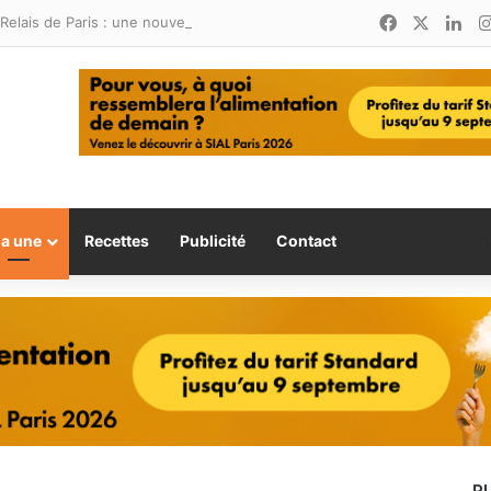
Facebook
X
Lin
Relais de Paris : une nouvelle adresse ouvre ses portes à Marina Smir
la une
Recettes
Publicité
Contact
P