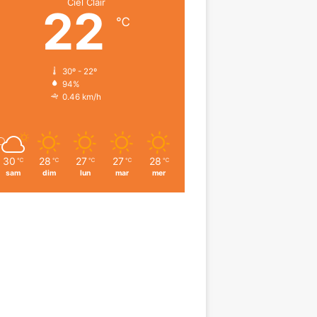
Ciel Clair
22
℃
30º - 22º
94%
0.46 km/h
30
28
27
27
28
℃
℃
℃
℃
℃
sam
dim
lun
mar
mer