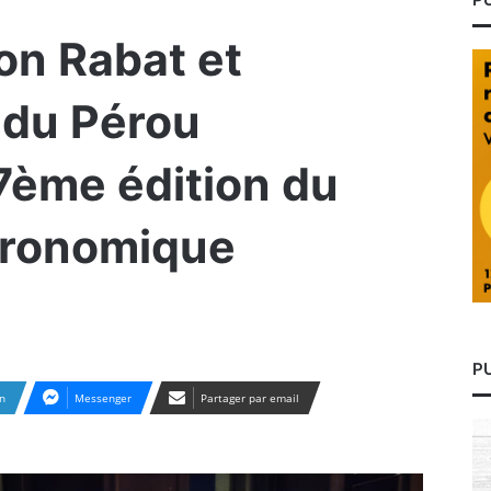
ton Rabat et
 du Pérou
 7ème édition du
tronomique
P
n
Messenger
Partager par email