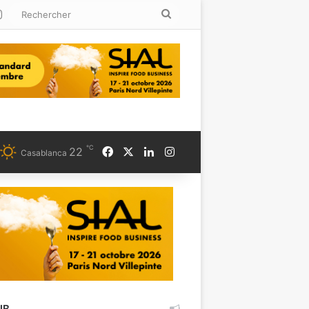
kedin
Instagram
Rechercher
℃
Facebook
X
Linkedin
Instagram
22
Casablanca
UB