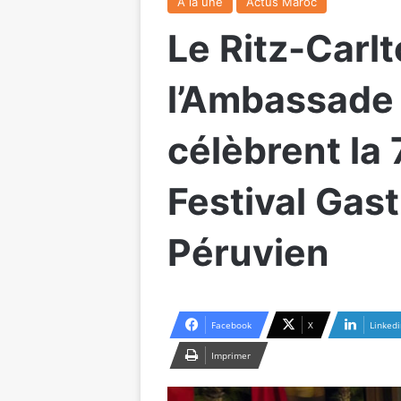
A la une
Actus Maroc
Le Ritz-Carl
l’Ambassade
célèbrent la
Festival Gas
Péruvien
Facebook
X
Linkedi
Imprimer