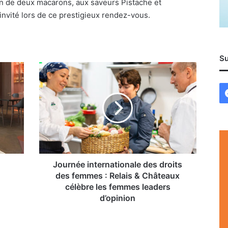
in de deux macarons, aux saveurs Pistache et
invité lors de ce prestigieux rendez-vous.
Su
Journée
internationale
des
droits
des
femmes
:
Relais
&
Châteaux
Journée internationale des droits
célèbre
des femmes : Relais & Châteaux
les
célèbre les femmes leaders
femmes
d’opinion
leaders
d’opinion