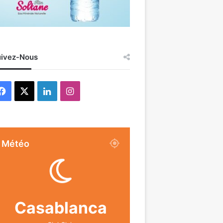
ivez-Nous
Facebook
X
Linkedin
Instagram
Météo
Casablanca