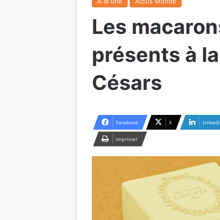
A la une
Actus Monde
Les macaron
présents à l
Césars
Facebook
X
Linkedi
Imprimer