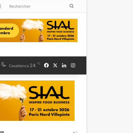
kedin
Instagram
Rechercher
℃
Facebook
X
Linkedin
Instagram
24
Casablanca
UB