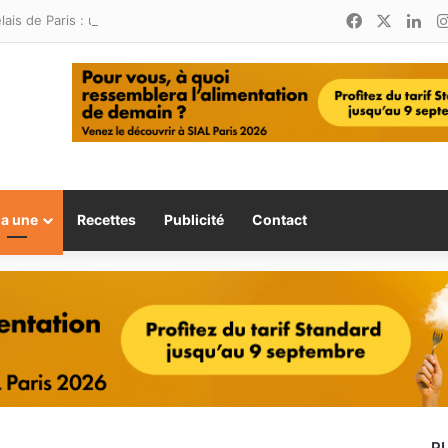
Facebook
X
Lin
Relais de Paris : une nouvelle adresse ouvre ses portes à Marina Smir
la une
Recettes
Publicité
Contact
P