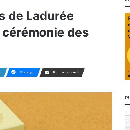
s de Ladurée
a cérémonie des
n
Messenger
Partager par email
P