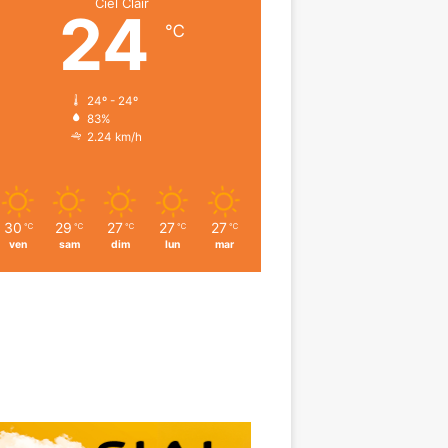
Ciel Clair
24
℃
24º - 24º
83%
2.24 km/h
30
29
27
27
27
℃
℃
℃
℃
℃
ven
sam
dim
lun
mar