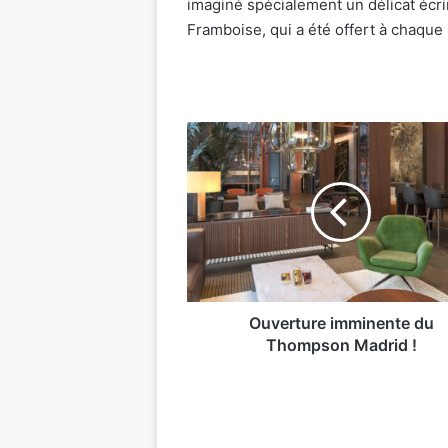
imaginé spécialement un délicat écr
Framboise, qui a été offert à chaque 
Ouverture
imminente
du
Thompson
Madrid
!
Ouverture imminente du
Thompson Madrid !