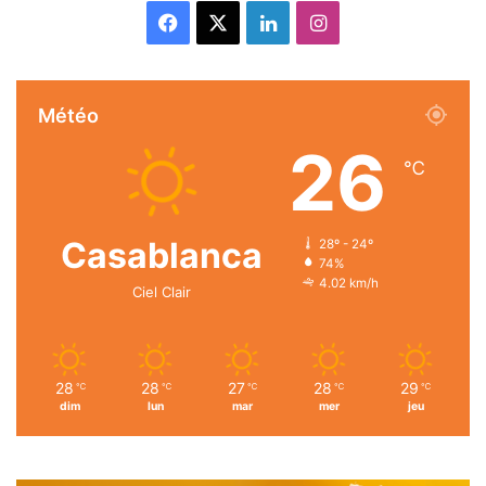
Facebook
X
Linkedin
Instagram
Météo
26
℃
Casablanca
28º - 24º
74%
4.02 km/h
Ciel Clair
28
28
27
28
29
℃
℃
℃
℃
℃
dim
lun
mar
mer
jeu