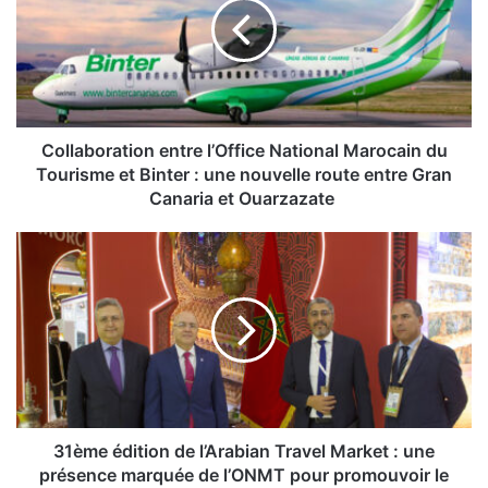
Marocain
du
Tourisme
et
Binter
: une
nouvelle
Collaboration entre l’Office National Marocain du
route
Tourisme et Binter : une nouvelle route entre Gran
entre
Canaria et Ouarzazate
Gran
Canaria
31ème édition
et
de
Ouarzazate
l’Arabian
Travel
Market : une
présence
marquée
de
l’ONMT
pour
31ème édition de l’Arabian Travel Market : une
promouvoir
présence marquée de l’ONMT pour promouvoir le