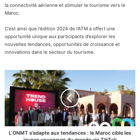
la connectivité aérienne et stimuler le tourisme vers le
Maroc.
C’est ainsi que l’édition 2024 de l’ATM a offert une
opportunité unique aux participants d’explorer les
nouvelles tendances, opportunités de croissance et
innovations dans le secteur du tourisme.
L‘ONMT
s’adapte
aux
tendances
: le
Maroc
cible
les
jeunes
voyageurs
L‘ONMT s’adapte aux tendances : le Maroc cible les
du
jeunes voyageurs du monde via TikTok