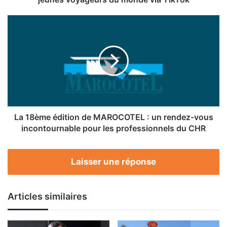
monde
via
La
TikTok
18ème édition
de
MAROCOTEL : un
rendez-
vous
incontournable
pour
les
professionnels
La 18ème édition de MAROCOTEL : un rendez-vous
du
incontournable pour les professionnels du CHR
CHR
Laisser une réponse
Articles similaires