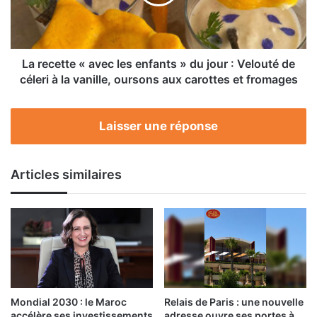
enfants
»
du
jour
:
La recette « avec les enfants » du jour : Velouté de
Velouté
céleri à la vanille, oursons aux carottes et fromages
de
céleri
à
Laisser une réponse
la
vanille,
oursons
Articles similaires
aux
carottes
et
fromages
Mondial 2030 : le Maroc
Relais de Paris : une nouvelle
accélère ses investissements
adresse ouvre ses portes à