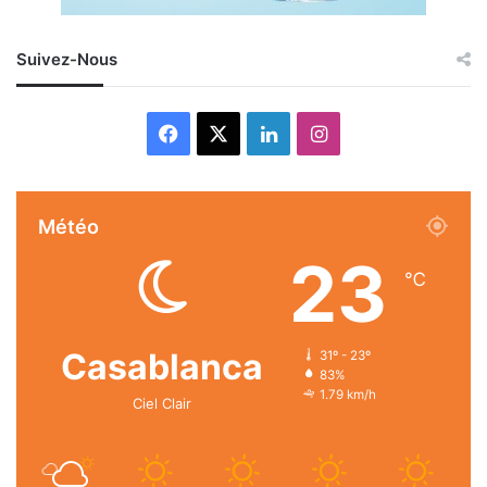
Suivez-Nous
Facebook
X
Linkedin
Instagram
Météo
23
℃
Casablanca
31º - 23º
83%
1.79 km/h
Ciel Clair