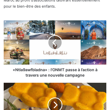
Maroc au profit d’associations œuvrant essentiellement
pour le bien-être des enfants.
«Ntla9awfbladna»
:
l’ONMT
passe
à
l’action
à
travers
une
nouvelle
«Ntla9awfbladna» : l’ONMT passe à l’action à
campagne
travers une nouvelle campagne
La
recette
«
avec
les