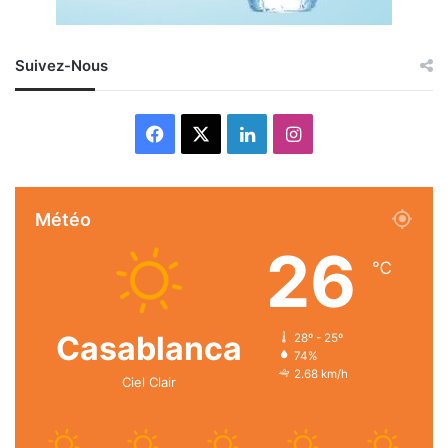
Suivez-Nous
Facebook
X
Linkedin
Instagram
Météo
26
℃
Casablanca
28º - 25º
74%
2.68 km/h
Ciel Clair