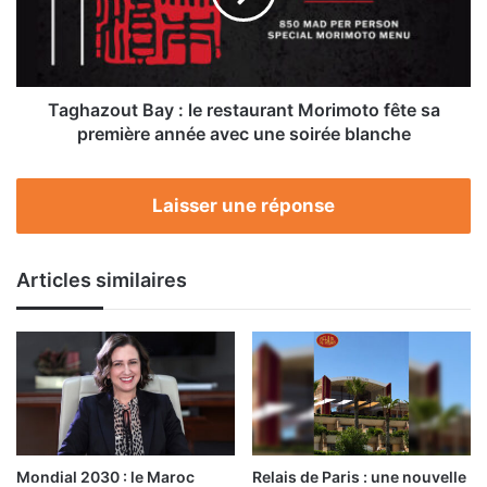
Morimoto
fête
sa
première
année
Taghazout Bay : le restaurant Morimoto fête sa
avec
première année avec une soirée blanche
une
soirée
blanche
Laisser une réponse
Articles similaires
Mondial 2030 : le Maroc
Relais de Paris : une nouvelle