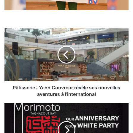
Pâtisserie
:
Yann
Couvreur
révèle
ses
nouvelles
aventures
à
l’international
Pâtisserie : Yann Couvreur révèle ses nouvelles
aventures à l’international
Taghazout
Bay
:
le
restaurant