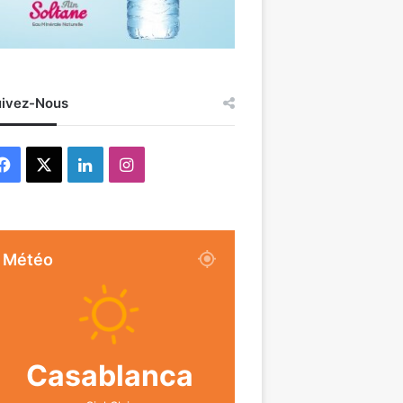
ivez-Nous
Facebook
X
Linkedin
Instagram
Météo
Casablanca