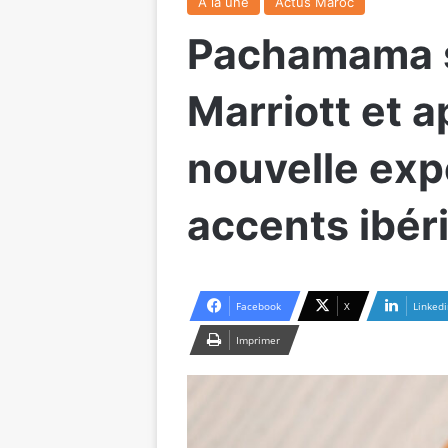
A la une
Actus Maroc
Pachamama s’
Marriott et 
nouvelle exp
accents ibér
Facebook
X
Linkedi
Imprimer