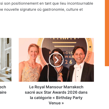
si son positionnement en tant que lieu incontournable
 une nouvelle signature où gastronomie, culture et
Le
Royal
Mansour
Marrakech
sacré
aux
Star
Awards
2026
dans
ech
Le Royal Mansour Marrakech
la
aire
sacré aux Star Awards 2026 dans
catégorie
la catégorie « Birthday Party
«
Venue »
Birthday