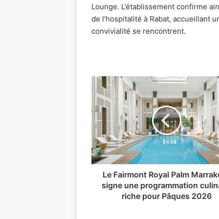
Lounge. L’établissement confirme ain
de l’hospitalité à Rabat, accueillant
convivialité se rencontrent.
Le
Fairmont
Royal
Palm
Marrakech
signe
une
programmation
culinaire
riche
Le Fairmont Royal Palm Marrak
pour
signe une programmation culin
Pâques
riche pour Pâques 2026
2026