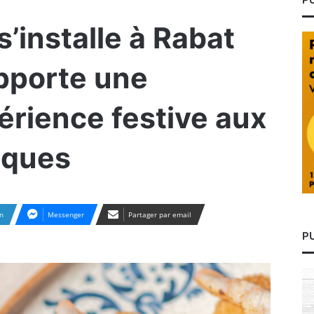
installe à Rabat
apporte une
érience festive aux
iques
n
Messenger
Partager par email
P