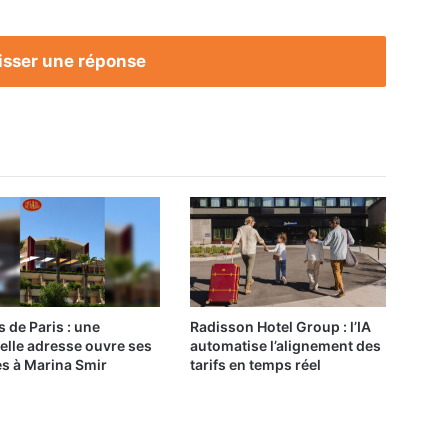
Party
Venue
»
isser une réponse
s de Paris : une
Radisson Hotel Group : l’IA
elle adresse ouvre ses
automatise l’alignement des
es à Marina Smir
tarifs en temps réel