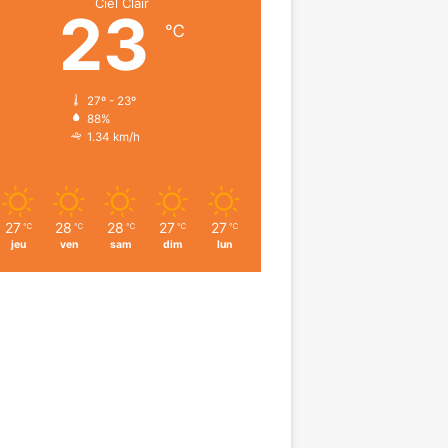
Ciel Clair
23
℃
27º - 23º
88%
1.34 km/h
27
28
28
27
27
℃
℃
℃
℃
℃
jeu
ven
sam
dim
lun