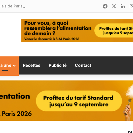
Facebook
X
Lin
Relais de Paris : une nouvelle adresse ouvre ses portes à Marina Smir
la une
Recettes
Publicité
Contact
P