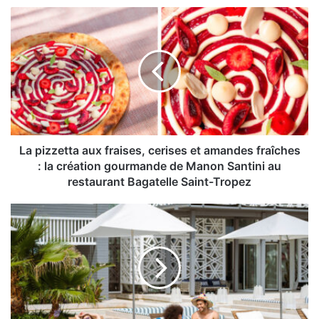
La
pizzetta
aux
fraises,
cerises
et
amandes
fraîches
:
la
La pizzetta aux fraises, cerises et amandes fraîches
création
: la création gourmande de Manon Santini au
gourmande
restaurant Bagatelle Saint-Tropez
de
Manon
Le
Santini
Sofitel
au
Tamuda
restaurant
Bay
Bagatelle
Beach
Saint-
&
Tropez
Spa
dévoile