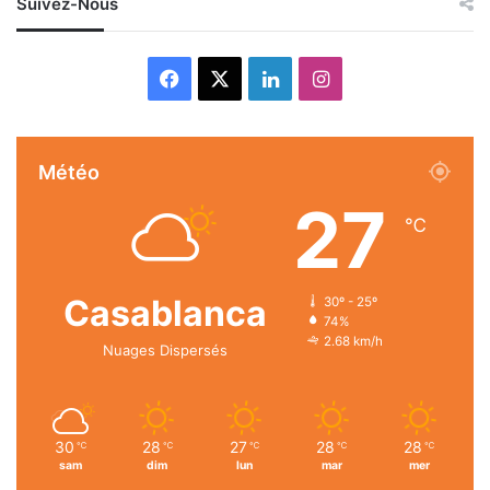
Suivez-Nous
Facebook
X
Linkedin
Instagram
Météo
27
℃
Casablanca
30º - 25º
74%
2.68 km/h
Nuages Dispersés
30
28
27
28
28
℃
℃
℃
℃
℃
sam
dim
lun
mar
mer