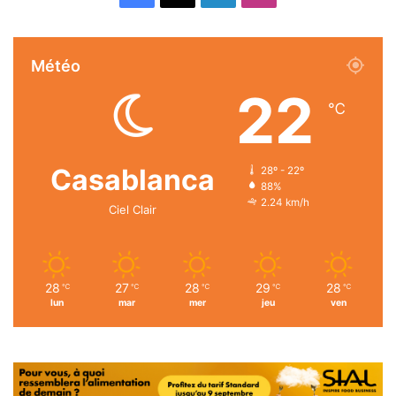
Météo
22
℃
Casablanca
28º - 22º
88%
2.24 km/h
Ciel Clair
28
27
28
29
28
℃
℃
℃
℃
℃
lun
mar
mer
jeu
ven