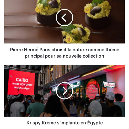
Hermé
Paris
choisit
la
nature
comme
thème
principal
pour
Pierre Hermé Paris choisit la nature comme thème
sa
principal pour sa nouvelle collection
nouvelle
collection
Krispy
Kreme
s’implante
en
Égypte
Krispy Kreme s’implante en Égypte