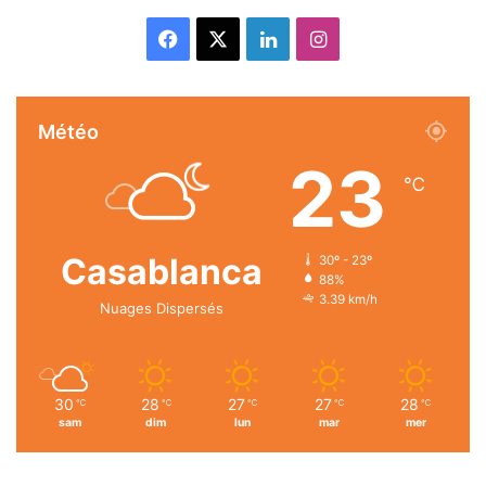
Facebook
X
Linkedin
Instagram
Météo
23
℃
Casablanca
30º - 23º
88%
3.39 km/h
Nuages Dispersés
30
28
27
27
28
℃
℃
℃
℃
℃
sam
dim
lun
mar
mer