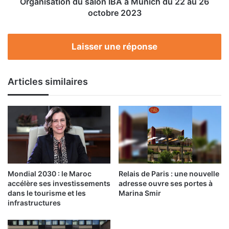
Organisation du salon IBA à Munich du 22 au 26
octobre
octobre 2023
2023
Laisser une réponse
Articles similaires
Mondial 2030 : le Maroc
Relais de Paris : une nouvelle
accélère ses investissements
adresse ouvre ses portes à
dans le tourisme et les
Marina Smir
infrastructures