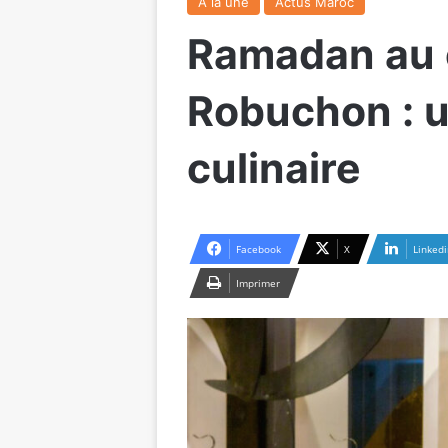
A la une
Actus Maroc
Ramadan au 
Robuchon : u
culinaire
Facebook
X
Linkedi
Imprimer