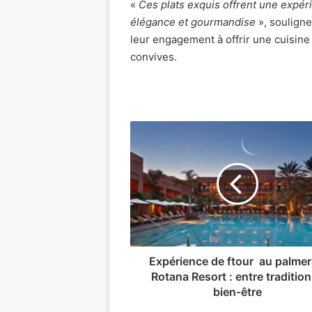
«
Ces plats exquis offrent une expér
élégance et gourmandise
», soulign
leur engagement à offrir une cuisine
convives.
Expérience
de
ftour au
palmeraie
Rotana
Resort
:
entre
tradition
et
Expérience de ftour au palmer
bien-
Rotana Resort : entre tradition
être
bien-être