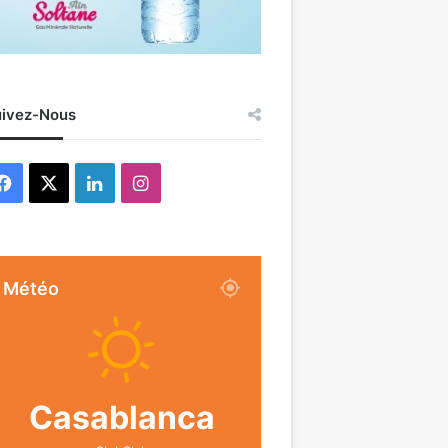
ivez-Nous
Facebook
X
Linkedin
Instagram
Météo
Casablanca