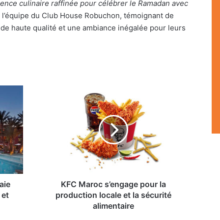
ience culinaire raffinée pour célébrer le Ramadan avec
e l’équipe du Club House Robuchon, témoignant de
 de haute qualité et une ambiance inégalée pour leurs
KFC
Maroc
s’engage
pour
la
production
locale
et
la
sécurité
aie
KFC Maroc s’engage pour la
alimentaire
 et
production locale et la sécurité
alimentaire