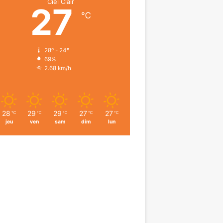
Ciel Clair
27
℃
28º - 24º
69%
2.68 km/h
28
29
29
27
27
℃
℃
℃
℃
℃
jeu
ven
sam
dim
lun