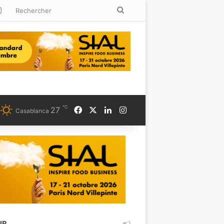
kedin
Instagram
Rechercher
℃
Facebook
X
Linkedin
Instagram
27
Casablanca
UB