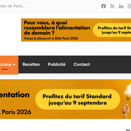
Facebook
X
Lin
Relais de Paris : une nouvelle adresse ouvre ses portes à Marina Smir
la une
Recettes
Publicité
Contact
P