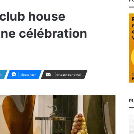
club house
ne célébration
n
Messenger
Partager par email
P