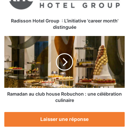
month'
distinguée
Radisson Hotel Group : L’initiative 'career month'
distinguée
Ramadan
au
club
house
Robuchon
:
une
célébration
culinaire
Ramadan au club house Robuchon : une célébration
culinaire
Laisser une réponse