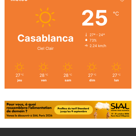
25
℃
Casablanca
27º - 24º
73%
2.24 km/h
Ciel Clair
27
28
28
27
27
℃
℃
℃
℃
℃
jeu
ven
sam
dim
lun