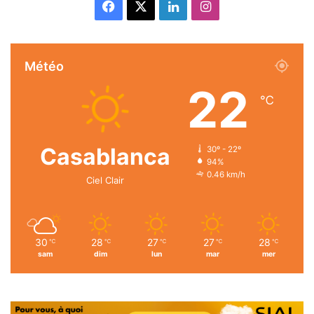
Facebook
X
Linkedin
Instagram
Météo
22
℃
Casablanca
30º - 22º
94%
0.46 km/h
Ciel Clair
30
28
27
27
28
℃
℃
℃
℃
℃
sam
dim
lun
mar
mer