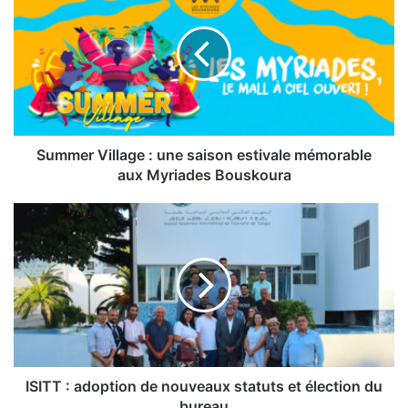
:
une
saison
estivale
mémorable
aux
Myriades
Bouskoura
Summer Village : une saison estivale mémorable
aux Myriades Bouskoura
ISITT
:
adoption
de
nouveaux
statuts
et
élection
du
bureau
ISITT : adoption de nouveaux statuts et élection du
bureau