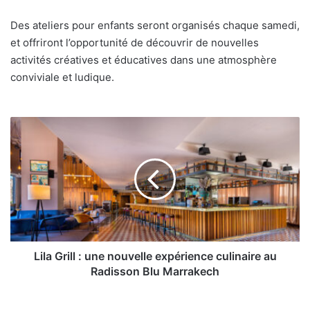
Des ateliers pour enfants seront organisés chaque samedi,
et offriront l’opportunité de découvrir de nouvelles
activités créatives et éducatives dans une atmosphère
conviviale et ludique.
Lila
Grill
:
une
nouvelle
expérience
culinaire
au
Radisson
Blu
Lila Grill : une nouvelle expérience culinaire au
Marrakech
Radisson Blu Marrakech
Retour