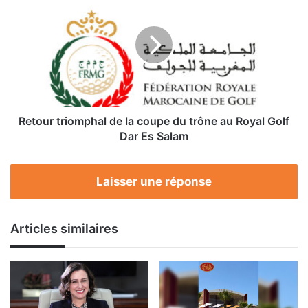
triomphal
de
la
coupe
du
trône
au
Royal
Golf
Retour triomphal de la coupe du trône au Royal Golf
Dar
Dar Es Salam
Es
Salam
Laisser une réponse
Articles similaires