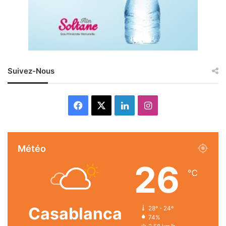
Suivez-Nous
Facebook
X
Linkedin
Instagram
Météo
26
℃
Casablanca
28º - 24º
74%